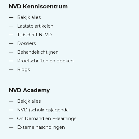
NVD Kenniscentrum
—
Bekijk alles
—
Laatste artikelen
—
Tijdschrift NTVD
—
Dossiers
—
Behandelrichtlijnen
—
Proefschriften en boeken
—
Blogs
NVD Academy
—
Bekijk alles
—
NVD (scholings)agenda
—
On Demand en E-learnings
—
Externe nascholingen