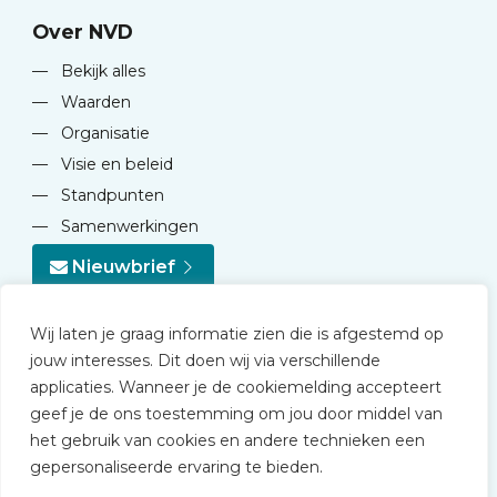
Over NVD
—
Bekijk alles
—
Waarden
—
Organisatie
—
Visie en beleid
—
Standpunten
—
Samenwerkingen
Nieuwbrief
Wij laten je graag informatie zien die is afgestemd op
jouw interesses. Dit doen wij via verschillende
applicaties. Wanneer je de cookiemelding accepteert
geef je de ons toestemming om jou door middel van
© 2026 NVD
het gebruik van cookies en andere technieken een
Privacy statement
gepersonaliseerde ervaring te bieden.
Disclaimer
Algemene voorwaarden NVD Academy