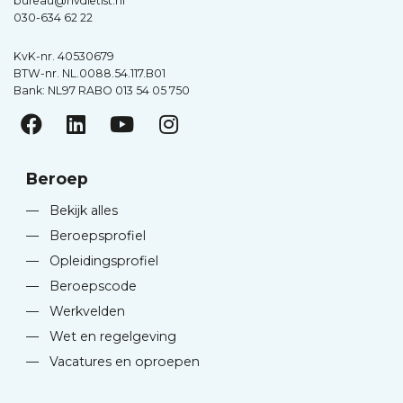
bureau@nvdietist.nl
030-634 62 22
KvK-nr. 40530679
BTW-nr. NL.0088.54.117.B01
Bank: NL97 RABO 013 54 05 750
Beroep
—
Bekijk alles
—
Beroepsprofiel
—
Opleidingsprofiel
—
Beroepscode
—
Werkvelden
—
Wet en regelgeving
—
Vacatures en oproepen