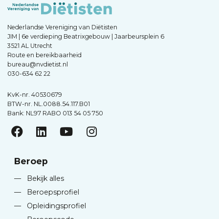
Nederlandse Vereniging van Diëtisten
JIM | 6e verdieping Beatrixgebouw | Jaarbeursplein 6
3521 AL Utrecht
Route en bereikbaarheid
bureau@nvdietist.nl
030-634 62 22
KvK-nr. 40530679
BTW-nr. NL.0088.54.117.B01
Bank: NL97 RABO 013 54 05 750
Beroep
—
Bekijk alles
—
Beroepsprofiel
—
Opleidingsprofiel