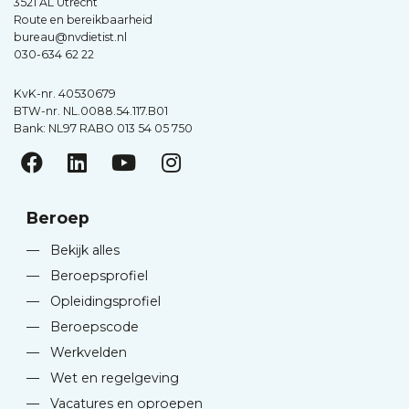
3521 AL Utrecht
Route en bereikbaarheid
bureau@nvdietist.nl
030-634 62 22
KvK-nr. 40530679
BTW-nr. NL.0088.54.117.B01
Bank: NL97 RABO 013 54 05 750
Beroep
—
Bekijk alles
—
Beroepsprofiel
—
Opleidingsprofiel
—
Beroepscode
—
Werkvelden
—
Wet en regelgeving
—
Vacatures en oproepen