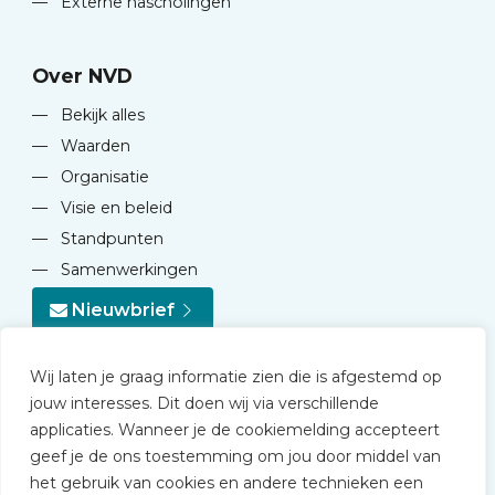
—
Externe nascholingen
Over NVD
—
Bekijk alles
—
Waarden
—
Organisatie
—
Visie en beleid
—
Standpunten
—
Samenwerkingen
Nieuwbrief
Wij laten je graag informatie zien die is afgestemd op
jouw interesses. Dit doen wij via verschillende
applicaties. Wanneer je de cookiemelding accepteert
geef je de ons toestemming om jou door middel van
© 2026 NVD
het gebruik van cookies en andere technieken een
Privacy statement