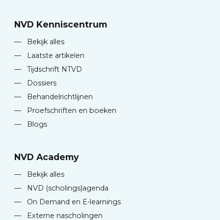
NVD Kenniscentrum
—
Bekijk alles
—
Laatste artikelen
—
Tijdschrift NTVD
—
Dossiers
—
Behandelrichtlijnen
—
Proefschriften en boeken
—
Blogs
NVD Academy
—
Bekijk alles
—
NVD (scholings)agenda
—
On Demand en E-learnings
—
Externe nascholingen