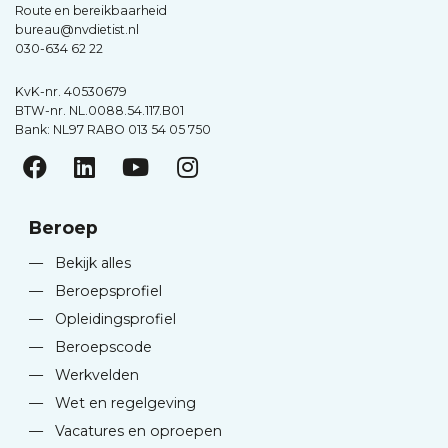
Route en bereikbaarheid
bureau@nvdietist.nl
030-634 62 22
KvK-nr. 40530679
BTW-nr. NL.0088.54.117.B01
Bank: NL97 RABO 013 54 05 750
Beroep
—
Bekijk alles
—
Beroepsprofiel
—
Opleidingsprofiel
—
Beroepscode
—
Werkvelden
—
Wet en regelgeving
—
Vacatures en oproepen