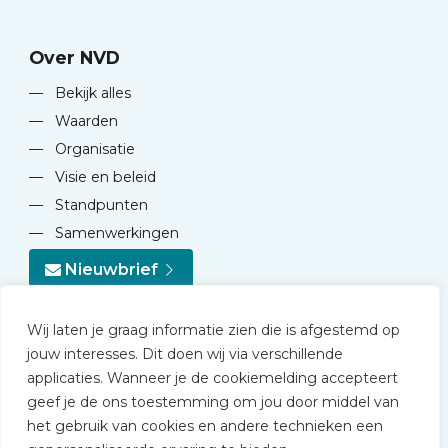
Over NVD
—
Bekijk alles
—
Waarden
—
Organisatie
—
Visie en beleid
—
Standpunten
—
Samenwerkingen
Nieuwbrief
Wij laten je graag informatie zien die is afgestemd op
jouw interesses. Dit doen wij via verschillende
applicaties. Wanneer je de cookiemelding accepteert
geef je de ons toestemming om jou door middel van
© 2026 NVD
het gebruik van cookies en andere technieken een
Privacy statement