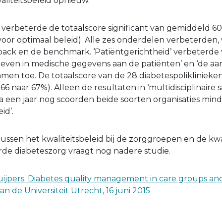
liteitsbeleid opnieuw.
verbeterde de totaalscore significant van gemiddeld 6
voor optimaal beleid). Alle zes onderdelen verbeterden, 
ack en de benchmark. ‘Patiëntgerichtheid’ verbeterde 
geven in medische gegevens aan de patiënten’ en ‘de a
men toe. De totaalscore van de 28 diabetespolikliniek
n 66 naar 67%). Alleen de resultaten in ‘multidisciplinair
 een jaar nog scoorden beide soorten organisaties min
id’.
ussen het kwaliteitsbeleid bij de zorggroepen en de kwa
erde diabeteszorg vraagt nog nadere studie.
jpers. Diabetes quality management in care groups an
 aan de Universiteit Utrecht, 16 juni 2015