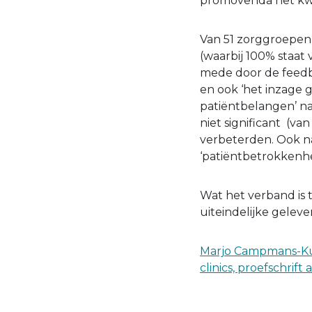
promovenda het kwa
Van 51 zorggroepen 
(waarbij 100% staat 
mede door de feedb
en ook ‘het inzage 
patiëntbelangen’ na
niet significant (va
verbeterden. Ook na
‘patiëntbetrokkenhe
Wat het verband is t
uiteindelijke gelev
Marjo Campmans-Kui
clinics, proefschrift