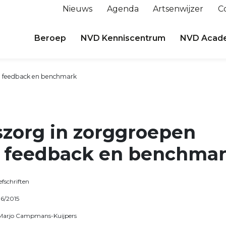
Nieuws
Agenda
Artsenwijzer
C
Beroep
NVD Kenniscentrum
NVD Acad
a feedback en benchmark
szorg in zorggroepen
a feedback en benchma
efschriften
06/2015
 Marjo Campmans-Kuijpers