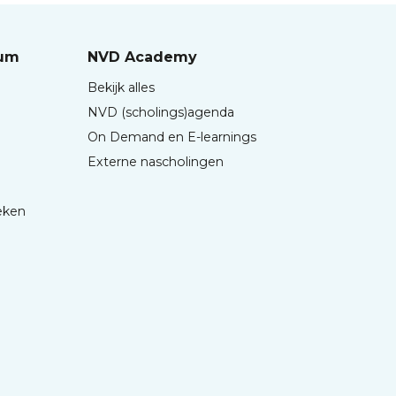
rum
NVD Academy
Bekijk alles
NVD (scholings)agenda
On Demand en E-learnings
Externe nascholingen
eken