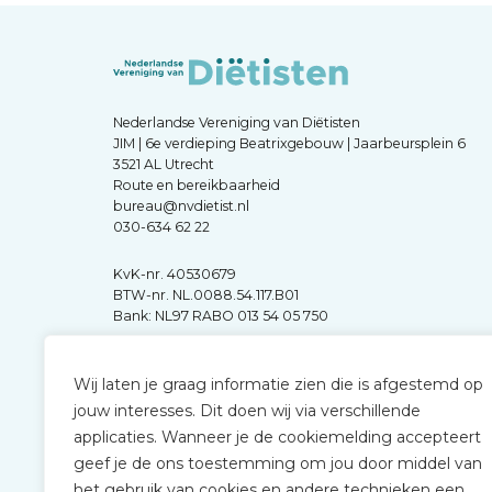
Nederlandse Vereniging van Diëtisten
JIM | 6e verdieping Beatrixgebouw | Jaarbeursplein 6
3521 AL Utrecht
Route en bereikbaarheid
bureau@nvdietist.nl
030-634 62 22
KvK-nr. 40530679
BTW-nr. NL.0088.54.117.B01
Bank: NL97 RABO 013 54 05 750
Wij laten je graag informatie zien die is afgestemd op
jouw interesses. Dit doen wij via verschillende
applicaties. Wanneer je de cookiemelding accepteert
geef je de ons toestemming om jou door middel van
het gebruik van cookies en andere technieken een