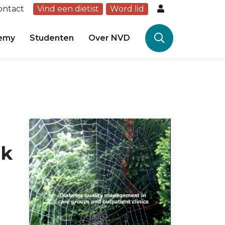
ontact
Vind een diëtist
Word lid
emy
Studenten
Over NVD
rk