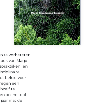
n te verbeteren.
rzoek van Marjo
praktijken) en
sciplinaire
et beleid voor
kregen een
hzelf te
en online tool-
 jaar mat de