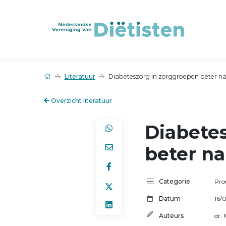
Literatuur
Diabeteszorg in zorggroepen beter n
Overzicht literatuur
Diabete
beter n
Categorie
Pro
Datum
16/
Auteurs
dr.