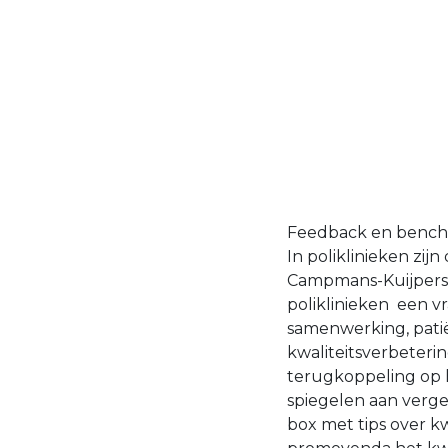
Feedback en benchm
In poliklinieken zij
Campmans-Kuijpers .
poliklinieken een vr
samenwerking, patië
kwaliteitsverbeteri
terugkoppeling op 
spiegelen aan verge
box met tips over k