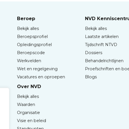
Beroep
NVD Kenniscent
Bekijk alles
Bekijk alles
Beroepsprofiel
Laatste artikelen
Opleidingsprofiel
Tijdschrift NTVD
Beroepscode
Dossiers
Werkvelden
Behandelrichtlijnen
Wet en regelgeving
Proefschriften en bo
Vacatures en oproepen
Blogs
Over NVD
Bekijk alles
Waarden
Organisatie
Visie en beleid
Standpunten