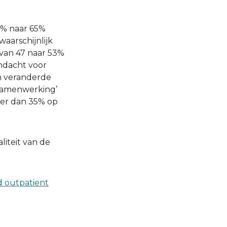
0% naar 65%
waarschijnlijk
van 47 naar 53%
andacht voor
en veranderde
e samenwerking’
der dan 35% op
liteit van de
d outpatient