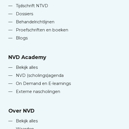
—
Tijdschrift NTVD
—
Dossiers
—
Behandelrichtlijnen
—
Proefschriften en boeken
—
Blogs
NVD Academy
—
Bekijk alles
—
NVD (scholings)agenda
—
On Demand en E-learnings
—
Externe nascholingen
Over NVD
—
Bekijk alles
—
Waarden