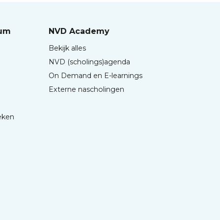
rum
NVD Academy
Bekijk alles
NVD (scholings)agenda
On Demand en E-learnings
Externe nascholingen
eken