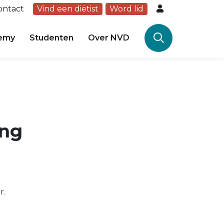
ontact
Vind een diëtist
Word lid
emy
Studenten
Over NVD
ing
r.