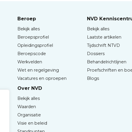
Beroep
NVD Kenniscent
Bekijk alles
Bekijk alles
Beroepsprofiel
Laatste artikelen
Opleidingsprofiel
Tijdschrift NTVD
Beroepscode
Dossiers
Werkvelden
Behandelrichtlijnen
Wet en regelgeving
Proefschriften en bo
Vacatures en oproepen
Blogs
Over NVD
Bekijk alles
Waarden
Organisatie
Visie en beleid
Standpunten