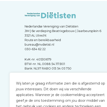
Nederlandse Vereniging van Diëtisten
JIM | 6e verdieping Beatrixgebouw | Jaarbeursplein 6
3521 AL Utrecht
Route en bereikbaarheid
bureau@nvdietist.nl
030-634 62 22
KvK-nr. 40530679
BTW-nr. NL.0088.54.117.B01
Bank: NL97 RABO 013 54 05 750
Wij laten je graag informatie zien die is afgestemd op
jouw interesses. Dit doen wij via verschillende
applicaties. Wanneer je de cookiemelding accepteert
geef je de ons toestemming om jou door middel van
het gebruik van cookies en andere technieken een