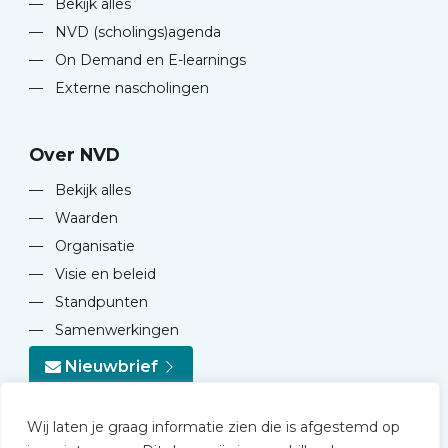
—
Bekijk alles
—
NVD (scholings)agenda
—
On Demand en E-learnings
—
Externe nascholingen
Over NVD
—
Bekijk alles
—
Waarden
—
Organisatie
—
Visie en beleid
—
Standpunten
—
Samenwerkingen
Nieuwbrief
Wij laten je graag informatie zien die is afgestemd op