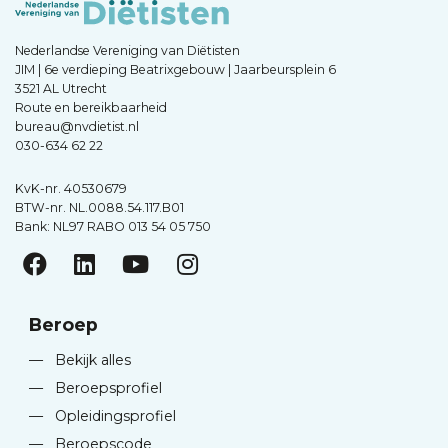
Nederlandse Vereniging van Diëtisten
JIM | 6e verdieping Beatrixgebouw | Jaarbeursplein 6
3521 AL Utrecht
Route en bereikbaarheid
bureau@nvdietist.nl
030-634 62 22
KvK-nr. 40530679
BTW-nr. NL.0088.54.117.B01
Bank: NL97 RABO 013 54 05 750
Beroep
—
Bekijk alles
—
Beroepsprofiel
—
Opleidingsprofiel
—
Beroepscode