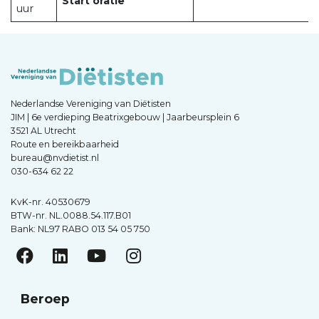
Start oratie
uur
Nederlandse Vereniging van Diëtisten
JIM | 6e verdieping Beatrixgebouw | Jaarbeursplein 6
3521 AL Utrecht
Route en bereikbaarheid
bureau@nvdietist.nl
030-634 62 22
KvK-nr. 40530679
BTW-nr. NL.0088.54.117.B01
Bank: NL97 RABO 013 54 05 750
Beroep