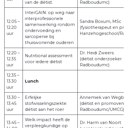
van de diëtist.
Radboudumc)
InterGAIN: op weg naar
interprofessionele
12.05 –
Sandra Boxum, MSc
samenwerking rondom
12.20
(fysiotherapeut en p
ondervoeding en
uur
Hanzehogeschool/Ra
sarcopenie bij
thuiswonende ouderen
12.20 –
Dr. Heidi Zweers
Nutritional assessment
12.35
(diëtist onderzoeker
voor iedere diëtist
uur
Radboudumc)
12.35 –
13.30
Lunch
uur
13.30 –
Erfelijke
Annemiek van Wegber
13.45
stofwisselingsziekte:
(diëtist en promovend
uur
diëtist aan het roer
Radboudumc/UMCG)
Welk impact heeft de
13.45 –
Dr. Harm van Noort
verpleegkundige op