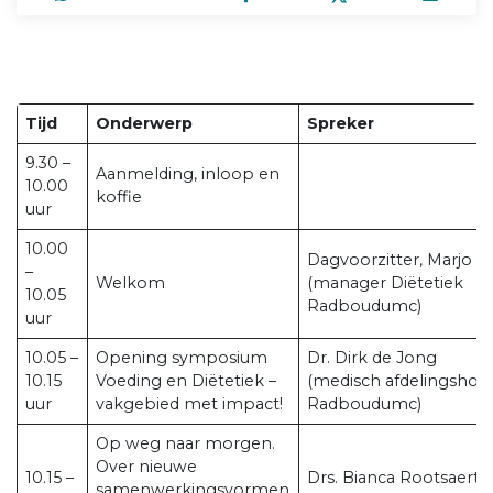
Tijd
Onderwerp
Spreker
9.30 –
Aanmelding, inloop en
10.00
koffie
uur
10.00
Dagvoorzitter, Marjo P
–
Welkom
(manager Diëtetiek
10.05
Radboudumc)
uur
10.05 –
Opening symposium
Dr. Dirk de Jong
10.15
Voeding en Diëtetiek –
(medisch afdelingsho
uur
vakgebied met impact!
Radboudumc)
Op weg naar morgen.
Over nieuwe
10.15 –
Drs. Bianca Rootsaert
samenwerkingsvormen