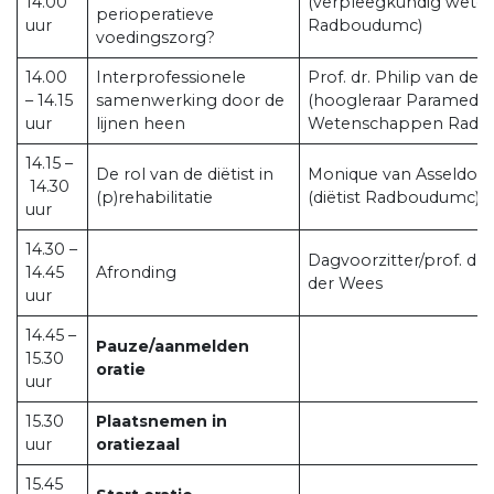
14.00
(verpleegkundig wete
perioperatieve
uur
Radboudumc)
voedingszorg?
14.00
Interprofessionele
Prof. dr. Philip van de
– 14.15
samenwerking door de
(hoogleraar Paramedis
uur
lijnen heen
Wetenschappen Radb
14.15 –
De rol van de diëtist in
Monique van Asseldon
14.30
(p)rehabilitatie
(diëtist Radboudumc)
uur
14.30 –
Dagvoorzitter/prof. dr. 
14.45
Afronding
der Wees
uur
14.45 –
Pauze/aanmelden
15.30
oratie
uur
15.30
Plaatsnemen in
uur
oratiezaal
15.45