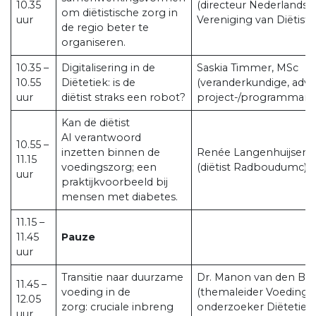
10.35
(directeur Nederlandse
om diëtistische zorg in
uur
Vereniging van Diëtiste
de regio beter te
organiseren.
10.35 –
Digitalisering in de
Saskia Timmer, MSc
10.55
Diëtetiek: is de
(veranderkundige, advi
uur
diëtist straks een robot?
project-/programmam
Kan de diëtist
AI verantwoord
10.55 –
inzetten binnen de
Renée Langenhuijsen
11.15
voedingszorg; een
(diëtist Radboudumc)
uur
praktijkvoorbeeld bij
mensen met diabetes.
11.15 –
11.45
Pauze
uur
Transitie naar duurzame
Dr. Manon van den Be
11.45 –
voeding in de
(themaleider Voeding e
12.05
zorg: cruciale inbreng
onderzoeker Diëtetiek
uur