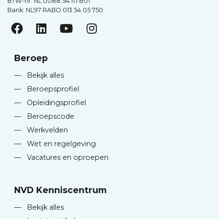
BTW-nr. NL.0088.54.117.B01
Bank: NL97 RABO 013 54 05 750
Beroep
—
Bekijk alles
—
Beroepsprofiel
—
Opleidingsprofiel
—
Beroepscode
—
Werkvelden
—
Wet en regelgeving
—
Vacatures en oproepen
NVD Kenniscentrum
—
Bekijk alles