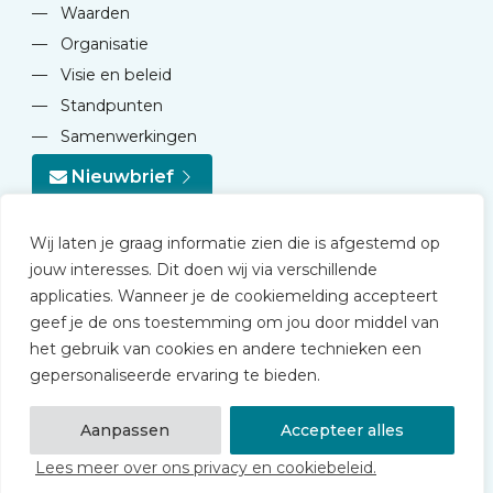
—
Waarden
—
Organisatie
—
Visie en beleid
—
Standpunten
—
Samenwerkingen
Nieuwbrief
Wij laten je graag informatie zien die is afgestemd op
jouw interesses. Dit doen wij via verschillende
applicaties. Wanneer je de cookiemelding accepteert
geef je de ons toestemming om jou door middel van
© 2026 NVD
het gebruik van cookies en andere technieken een
Privacy statement
gepersonaliseerde ervaring te bieden.
Disclaimer
Algemene voorwaarden NVD Academy
Aanpassen
Accepteer alles
Lees meer over ons privacy en cookiebeleid.