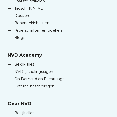
—
Laatste artikelen
—
Tijdschrift NTVD
—
Dossiers
—
Behandelrichtlijnen
—
Proefschriften en boeken
—
Blogs
NVD Academy
—
Bekijk alles
—
NVD (scholings)agenda
—
On Demand en E-learnings
—
Externe nascholingen
Over NVD
—
Bekijk alles