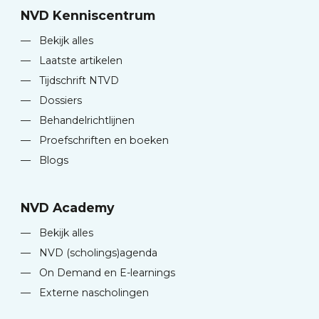
NVD Kenniscentrum
—
Bekijk alles
—
Laatste artikelen
—
Tijdschrift NTVD
—
Dossiers
—
Behandelrichtlijnen
—
Proefschriften en boeken
—
Blogs
NVD Academy
—
Bekijk alles
—
NVD (scholings)agenda
—
On Demand en E-learnings
—
Externe nascholingen