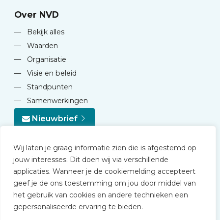
Over NVD
—
Bekijk alles
—
Waarden
—
Organisatie
—
Visie en beleid
—
Standpunten
—
Samenwerkingen
Nieuwbrief
Wij laten je graag informatie zien die is afgestemd op
jouw interesses. Dit doen wij via verschillende
applicaties. Wanneer je de cookiemelding accepteert
geef je de ons toestemming om jou door middel van
© 2026 NVD
het gebruik van cookies en andere technieken een
Privacy statement
gepersonaliseerde ervaring te bieden.
Disclaimer
Algemene voorwaarden NVD Academy