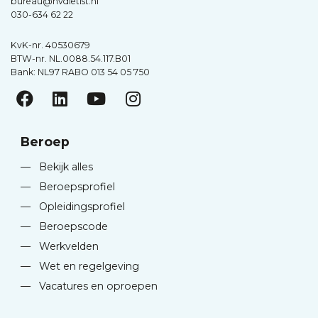
bureau@nvdietist.nl
030-634 62 22
KvK-nr. 40530679
BTW-nr. NL.0088.54.117.B01
Bank: NL97 RABO 013 54 05 750
Beroep
—
Bekijk alles
—
Beroepsprofiel
—
Opleidingsprofiel
—
Beroepscode
—
Werkvelden
—
Wet en regelgeving
—
Vacatures en oproepen