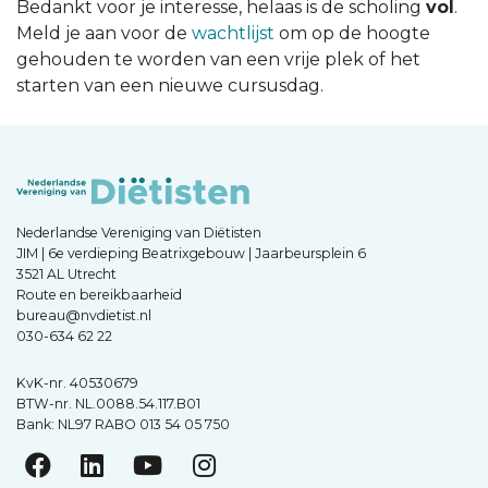
Bedankt voor je interesse, helaas is de scholing
vol
.
Meld je aan voor de
wachtlijst
om op de hoogte
gehouden te worden van een vrije plek of het
starten van een nieuwe cursusdag.
Nederlandse Vereniging van Diëtisten
JIM | 6e verdieping Beatrixgebouw | Jaarbeursplein 6
3521 AL Utrecht
Route en bereikbaarheid
bureau@nvdietist.nl
030-634 62 22
KvK-nr. 40530679
BTW-nr. NL.0088.54.117.B01
Bank: NL97 RABO 013 54 05 750