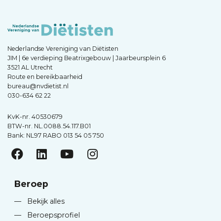
Nederlandse Vereniging van Diëtisten
JIM | 6e verdieping Beatrixgebouw | Jaarbeursplein 6
3521 AL Utrecht
Route en bereikbaarheid
bureau@nvdietist.nl
030-634 62 22
KvK-nr. 40530679
BTW-nr. NL.0088.54.117.B01
Bank: NL97 RABO 013 54 05 750
Beroep
—
Bekijk alles
—
Beroepsprofiel