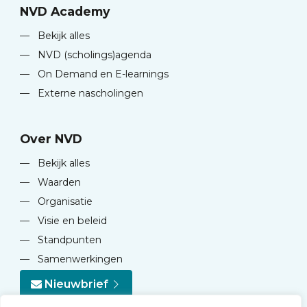
NVD Academy
—
Bekijk alles
—
NVD (scholings)agenda
—
On Demand en E-learnings
—
Externe nascholingen
Over NVD
—
Bekijk alles
—
Waarden
—
Organisatie
—
Visie en beleid
—
Standpunten
—
Samenwerkingen
Nieuwbrief