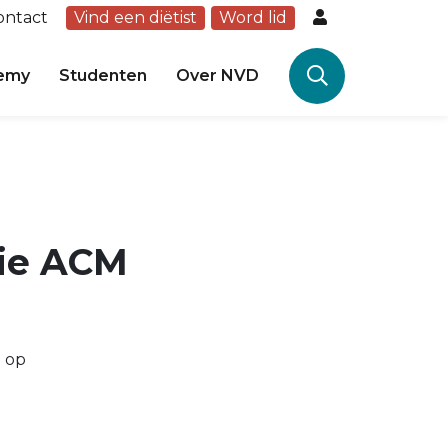
ontact
Vind een diëtist
Word lid
emy
Studenten
Over NVD
sie ACM
e op