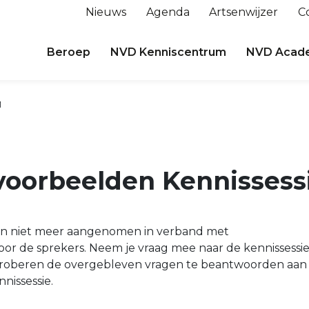
Nieuws
Agenda
Artsenwijzer
C
Beroep
NVD Kenniscentrum
NVD Acad
M
kvoorbeelden Kennisses
n niet meer aangenomen in verband met
voor de sprekers. Neem je vraag mee naar de kennissessi
proberen de overgebleven vragen te beantwoorden aan
nissessie.