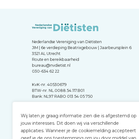
Nederlandse Vereniging van Diëtisten
JIM | 6e verdieping Beatrixgebouw | Jaarbeursplein 6
3521 AL Utrecht
Route en bereikbaarheid
bureau@nvdietist.nl
030-634 62 22
KvK-nr. 40530679
BTW-nr. NL.0088.54.117.B01
Bank: NL97 RABO 013 54 05 750
Wij laten je graag informatie zien die is afgestemd op
jouw interesses. Dit doen wij via verschillende
applicaties. Wanneer je de cookiemelding accepteert
geef je de ons toestemming om jou door middel van