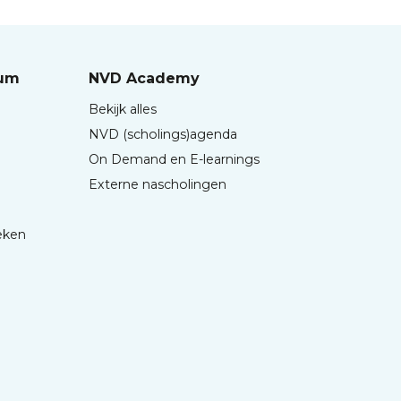
rum
NVD Academy
Bekijk alles
NVD (scholings)agenda
On Demand en E-learnings
Externe nascholingen
eken