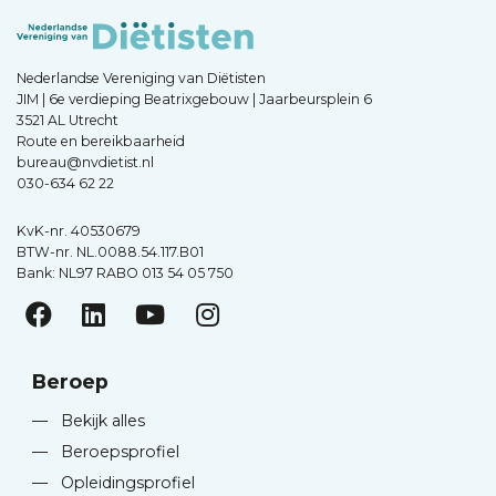
Nederlandse Vereniging van Diëtisten
JIM | 6e verdieping Beatrixgebouw | Jaarbeursplein 6
3521 AL Utrecht
Route en bereikbaarheid
bureau@nvdietist.nl
030-634 62 22
KvK-nr. 40530679
BTW-nr. NL.0088.54.117.B01
Bank: NL97 RABO 013 54 05 750
Beroep
—
Bekijk alles
—
Beroepsprofiel
—
Opleidingsprofiel