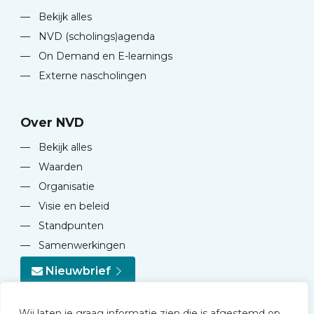
—
Bekijk alles
—
NVD (scholings)agenda
—
On Demand en E-learnings
—
Externe nascholingen
Over NVD
—
Bekijk alles
—
Waarden
—
Organisatie
—
Visie en beleid
—
Standpunten
—
Samenwerkingen
Nieuwbrief
Wij laten je graag informatie zien die is afgestemd op