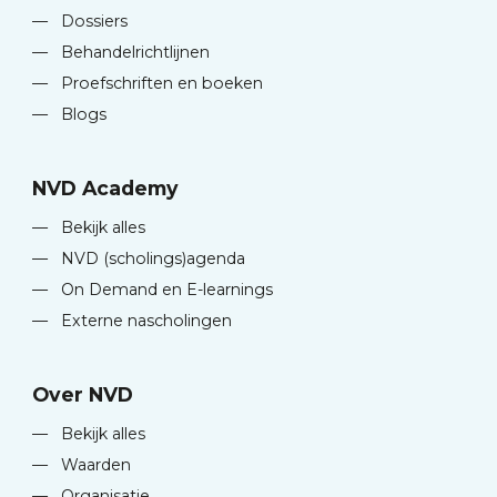
—
Dossiers
—
Behandelrichtlijnen
—
Proefschriften en boeken
—
Blogs
NVD Academy
—
Bekijk alles
—
NVD (scholings)agenda
—
On Demand en E-learnings
—
Externe nascholingen
Over NVD
—
Bekijk alles
—
Waarden
—
Organisatie