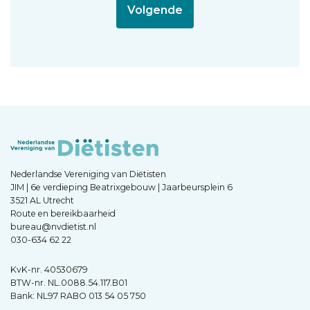
Nederlandse Vereniging van Diëtisten
JIM | 6e verdieping Beatrixgebouw | Jaarbeursplein 6
3521 AL Utrecht
Route en bereikbaarheid
bureau@nvdietist.nl
030-634 62 22
KvK-nr. 40530679
BTW-nr. NL.0088.54.117.B01
Bank: NL97 RABO 013 54 05 750