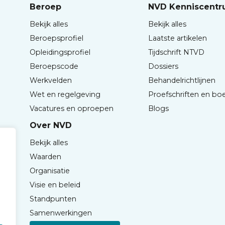
Beroep
NVD Kenniscent
Bekijk alles
Bekijk alles
Beroepsprofiel
Laatste artikelen
Opleidingsprofiel
Tijdschrift NTVD
Beroepscode
Dossiers
Werkvelden
Behandelrichtlijnen
Wet en regelgeving
Proefschriften en bo
Vacatures en oproepen
Blogs
Over NVD
Bekijk alles
Waarden
Organisatie
Visie en beleid
Standpunten
Samenwerkingen