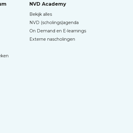
rum
NVD Academy
Bekijk alles
NVD (scholings)agenda
On Demand en E-learnings
Externe nascholingen
eken