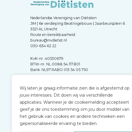
Nederlandse Vereniging van Diëtisten
JIM | 6e verdieping Beatrixgebouw | Jaarbeursplein 6
3521 AL Utrecht
Route en bereikbaarheid
bureau@nvdietist.nl
030-634 62 22
KvK-nr. 40530679
BTW-nr. NL.0088.54.117.B01
Bank: NL97 RABO 013 54 05 750
Wij laten je graag informatie zien die is afgestemd op
jouw interesses. Dit doen wij via verschillende
applicaties. Wanneer je de cookiemelding accepteert
geef je de ons toestemming om jou door middel van
het gebruik van cookies en andere technieken een
gepersonaliseerde ervaring te bieden.