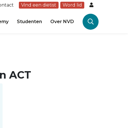
ontact
Vind een diëtist
Word lid
emy
Studenten
Over NVD
in ACT