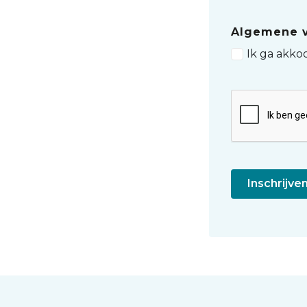
Algemene 
Ik ga akko
Robot
check