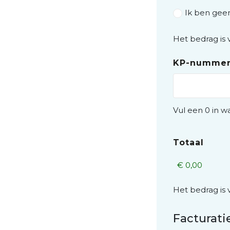
Ik ben geen
Het bedrag is 
KP-numme
Vul een 0 in 
Totaal
Het bedrag is 
Facturat