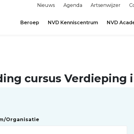
Nieuws
Agenda
Artsenwijzer
C
Beroep
NVD Kenniscentrum
NVD Acad
ing cursus Verdieping 
am/Organisatie