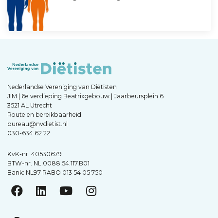
Nederlandse Vereniging van Diëtisten
JIM | 6e verdieping Beatrixgebouw | Jaarbeursplein 6
3521 AL Utrecht
Route en bereikbaarheid
bureau@nvdietist.nl
030-634 62 22
KvK-nr. 40530679
BTW-nr. NL.0088.54.117.B01
Bank: NL97 RABO 013 54 05 750