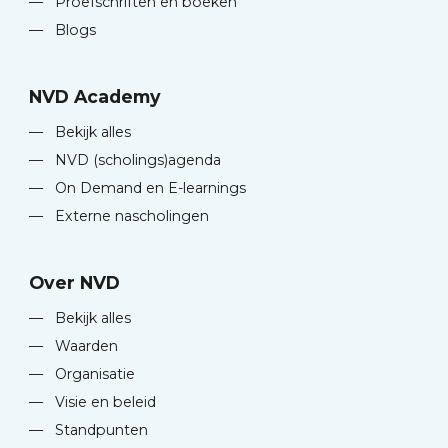
—
Proefschriften en boeken
—
Blogs
NVD Academy
—
Bekijk alles
—
NVD (scholings)agenda
—
On Demand en E-learnings
—
Externe nascholingen
Over NVD
—
Bekijk alles
—
Waarden
—
Organisatie
—
Visie en beleid
—
Standpunten