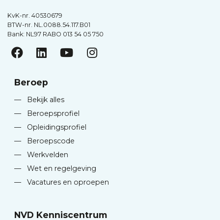
KvK-nr. 40530679
BTW-nr. NL.0088.54.117.B01
Bank: NL97 RABO 013 54 05 750
Beroep
—
Bekijk alles
—
Beroepsprofiel
—
Opleidingsprofiel
—
Beroepscode
—
Werkvelden
—
Wet en regelgeving
—
Vacatures en oproepen
NVD Kenniscentrum