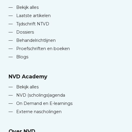
—
Bekijk alles
—
Laatste artikelen
—
Tijdschrift NTVD
—
Dossiers
—
Behandelrichtlijnen
—
Proefschriften en boeken
—
Blogs
NVD Academy
—
Bekijk alles
—
NVD (scholings)agenda
—
On Demand en E-learnings
—
Externe nascholingen
Over NVD