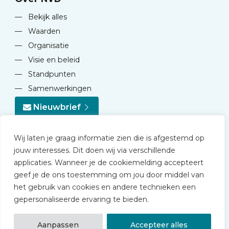
—
Bekijk alles
—
Waarden
—
Organisatie
—
Visie en beleid
—
Standpunten
—
Samenwerkingen
Nieuwbrief
Wij laten je graag informatie zien die is afgestemd op
jouw interesses. Dit doen wij via verschillende
applicaties. Wanneer je de cookiemelding accepteert
geef je de ons toestemming om jou door middel van
© 2026 NVD
het gebruik van cookies en andere technieken een
Privacy statement
gepersonaliseerde ervaring te bieden.
Disclaimer
Algemene voorwaarden NVD Academy
Aanpassen
Accepteer alles