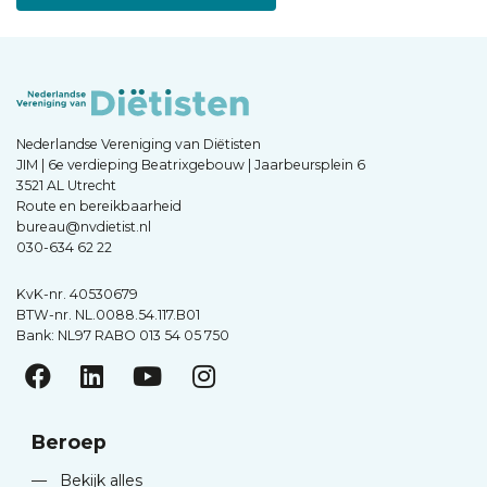
Nederlandse Vereniging van Diëtisten
JIM | 6e verdieping Beatrixgebouw | Jaarbeursplein 6
3521 AL Utrecht
Route en bereikbaarheid
bureau@nvdietist.nl
030-634 62 22
KvK-nr. 40530679
BTW-nr. NL.0088.54.117.B01
Bank: NL97 RABO 013 54 05 750
Beroep
—
Bekijk alles