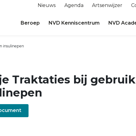
Nieuws
Agenda
Artsenwijzer
C
Beroep
NVD Kenniscentrum
NVD Acad
an insulinepen
e Traktaties bij gebruik
linepen
document