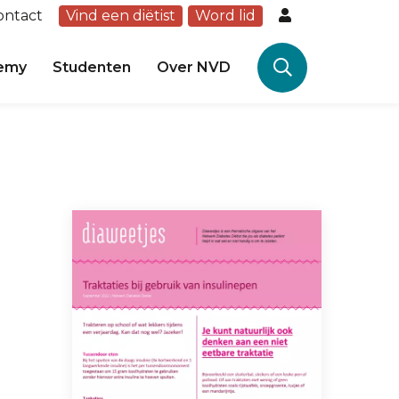
ontact
Vind een diëtist
Word lid
emy
Studenten
Over NVD