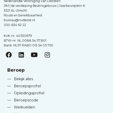
Nederlandse Vereniging van Diëtisten
JIM | 6e verdieping Beatrixgebouw | Jaarbeursplein 6
3521 AL Utrecht
Route en bereikbaarheid
bureau@nvdietist.nl
030-634 62 22
KvK-nr. 40530679
BTW-nr. NL.0088.54.117.B01
Bank: NL97 RABO 013 54 05 750
Beroep
—
Bekijk alles
—
Beroepsprofiel
—
Opleidingsprofiel
—
Beroepscode
—
Werkvelden