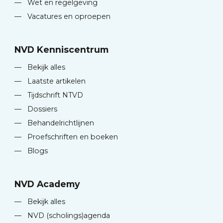
—
Wet en regelgeving
—
Vacatures en oproepen
NVD Kenniscentrum
—
Bekijk alles
—
Laatste artikelen
—
Tijdschrift NTVD
—
Dossiers
—
Behandelrichtlijnen
—
Proefschriften en boeken
—
Blogs
NVD Academy
—
Bekijk alles
—
NVD (scholings)agenda