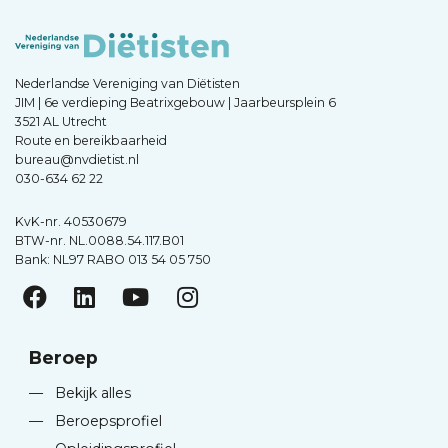
Nederlandse Vereniging van Diëtisten
JIM | 6e verdieping Beatrixgebouw | Jaarbeursplein 6
3521 AL Utrecht
Route en bereikbaarheid
bureau@nvdietist.nl
030-634 62 22
KvK-nr. 40530679
BTW-nr. NL.0088.54.117.B01
Bank: NL97 RABO 013 54 05 750
Beroep
—
Bekijk alles
—
Beroepsprofiel