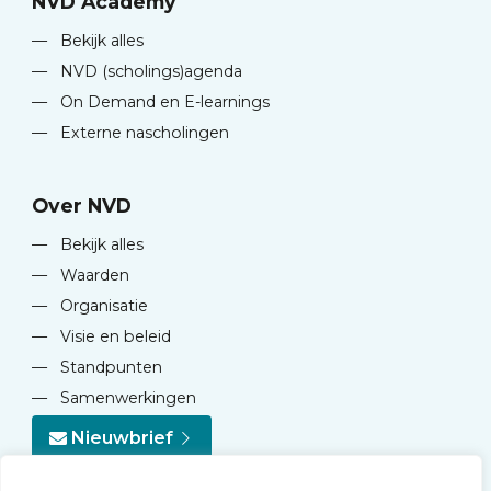
NVD Academy
—
Bekijk alles
—
NVD (scholings)agenda
—
On Demand en E-learnings
—
Externe nascholingen
Over NVD
—
Bekijk alles
—
Waarden
—
Organisatie
—
Visie en beleid
—
Standpunten
—
Samenwerkingen
Nieuwbrief