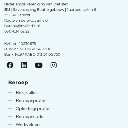
Nederlandse Vereniging van Diëtisten
JIM | 6e verdieping Beatrixgebouw | Jaarbeursplein 6
3521 AL Utrecht
Route en bereikbaarheid
bureau@nvdietist.nl
030-634 62 22
KvK-nr. 40530679
BTW-nr. NL.0088.54.117.B01
Bank: NL97 RABO 013 54 05 750
Beroep
—
Bekijk alles
—
Beroepsprofiel
—
Opleidingsprofiel
—
Beroepscode
—
Werkvelden