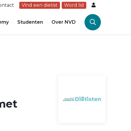
ontact
Vind een diëtist
Word lid
emy
Studenten
Over NVD
 met