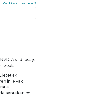
Wachtwoord vergeten?
VD. Als lid lees je
, zoals:
Diëtetiek
en in je vak!
ratie
 de aantekening