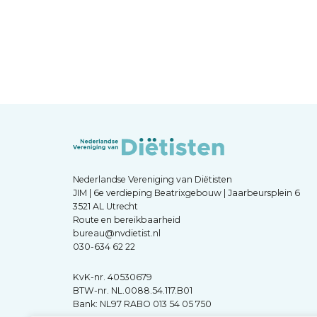
Nederlandse Vereniging van Diëtisten
JIM | 6e verdieping Beatrixgebouw | Jaarbeursplein 6
3521 AL Utrecht
Route en bereikbaarheid
bureau@nvdietist.nl
030-634 62 22
KvK-nr. 40530679
BTW-nr. NL.0088.54.117.B01
Bank: NL97 RABO 013 54 05 750