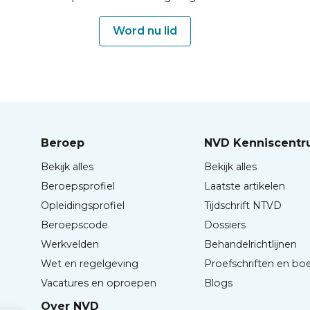
Word nu lid
Beroep
NVD Kenniscent
Bekijk alles
Bekijk alles
Beroepsprofiel
Laatste artikelen
Opleidingsprofiel
Tijdschrift NTVD
Beroepscode
Dossiers
Werkvelden
Behandelrichtlijnen
Wet en regelgeving
Proefschriften en bo
Vacatures en oproepen
Blogs
Over NVD