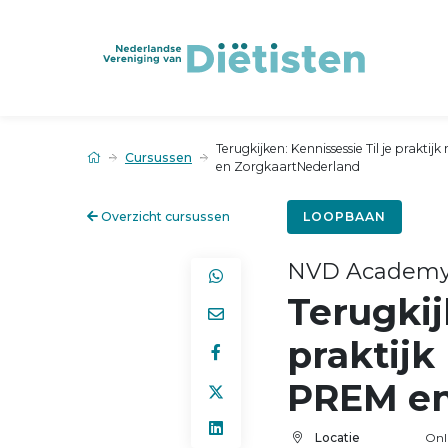
Terugkijken: Kennissessie Til je prakt
Cursussen
en ZorgkaartNederland
Overzicht cursussen
LOOPBAAN
NVD Academ
Terugkij
praktijk
PREM en
Locatie
Onl