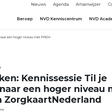
Nieuws
Agenda
Artsenwijzer
C
Beroep
NVD Kenniscentrum
NVD Acad
ijk naar een hoger niveau met PREM
y
ken: Kennissessie Til je
 naar een hoger niveau
 ZorgkaartNederland
ine