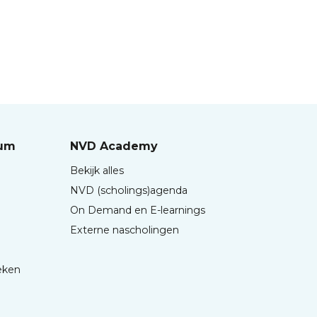
rum
NVD Academy
Bekijk alles
NVD (scholings)agenda
On Demand en E-learnings
Externe nascholingen
eken