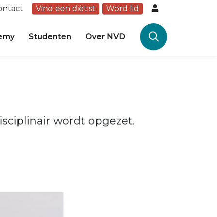
ontact
Vind een diëtist
Word lid
emy
Studenten
Over NVD
isciplinair wordt opgezet.