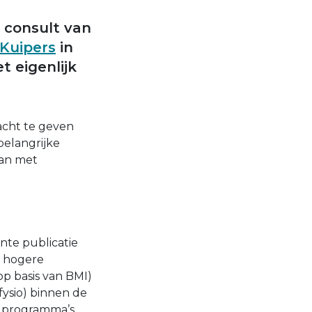
 consult van
Kuipers
in
t eigenlijk
acht te geven
belangrijke
dan met
ente publicatie
n hogere
op basis van BMI)
 fysio) binnen de
e programma’s.