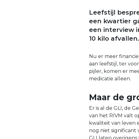
Leefstijl besp
een kwartier g
een interview 
10 kilo afvalle
Nu er meer financi
aan leefstijl, ter 
pijler, komen er m
medicatie alleen.
Maar de gro
Er is al de GLI, de 
van het RIVM valt 
kwaliteit van leven 
nog niet significant
GLI laten overigens