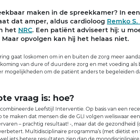
reekbaar maken in de spreekkamer? In een
aat dat amper, aldus cardioloog
Remko S. 
in het
NRC
. Een patiënt adviseert hij: u moe
n. Maar opvolgen kan hij het helaas niet.
ering gaat loskomen om in en buiten de zorg meer aand
voorkoming van dure of duurdere zorg en met voeding als 
eer mogelijkheden om de patiënt anders te begeleiden 
te vraag is: hoe?
Gecombineerde Leefstijl Interventie. Op basis van een rec
op te maken dat mensen die de GLI volgen weliswaar ee
ervaren – prachtig resultaat! -, maar dat de gezondheid (
 verbetert. Multidisciplinaire programma’s (met diëtist en
 wel iets betere resultaten zien dan de monodisciplinair