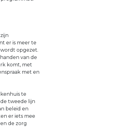
zijn
t er is meer te
r wordt opgezet.
e handen van de
werk komt, met
menspraak met en
ekenhuis te
n de tweede lijn
an beleid en
ten er iets mee
ten de zorg