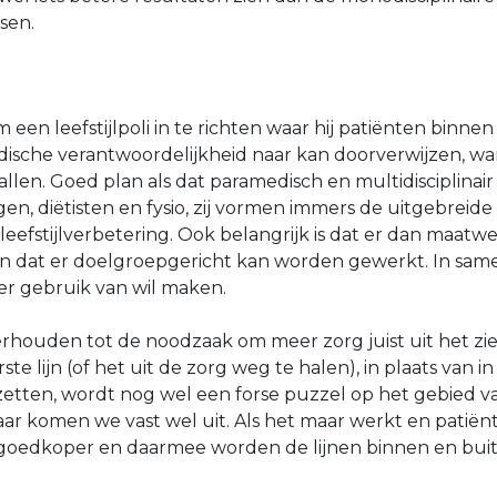
sen.
i
 een leefstijlpoli in te richten waar hij patiënten binnen 
sche verantwoordelijkheid naar kan doorverwijzen, wan
allen. Goed plan als dat paramedisch en multidisciplinai
n, diëtisten en fysio, zij vormen immers de uitgebreid
 leefstijlverbetering. Ook belangrijk is dat er dan maat
 en dat er doelgroepgericht kan worden gewerkt. In sa
ier gebruik van wil maken.
erhouden tot de noodzaak om meer zorg juist uit het zi
ste lijn (of het uit de zorg weg te halen), in plaats van i
 zetten, wordt nog wel een forse puzzel op het gebied v
aar komen we vast wel uit. Als het maar werkt en patiën
 goedkoper en daarmee worden de lijnen binnen en bui