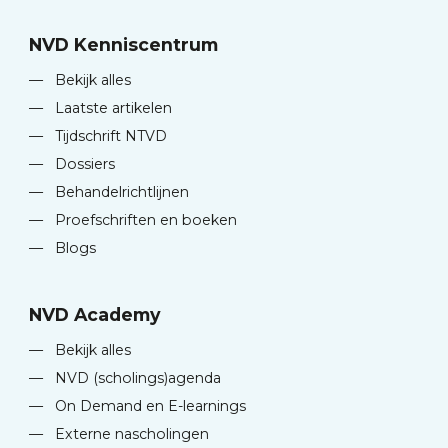
NVD Kenniscentrum
—
Bekijk alles
—
Laatste artikelen
—
Tijdschrift NTVD
—
Dossiers
—
Behandelrichtlijnen
—
Proefschriften en boeken
—
Blogs
NVD Academy
—
Bekijk alles
—
NVD (scholings)agenda
—
On Demand en E-learnings
—
Externe nascholingen