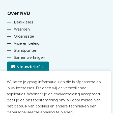
Over NVD
—
Bekijk alles
—
Waarden
—
Organisatie
—
Visie en beleid
—
Standpunten
—
Samenwerkingen
Nieuwbrief
Wij laten je graag informatie zien die is afgestemd op
jouw interesses. Dit doen wij via verschillende
applicaties. Wanneer je de cookiemelding accepteert
geef je de ons toestemming om jou door middel van
© 2026 NVD
het gebruik van cookies en andere technieken een
Privacy statement
gepersonaliseerde ervaring te bieden.
Disclaimer