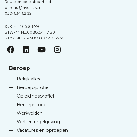
Route en bereikbaarheid
bureau@nvdietist.nl
030-634 62 22
KvK-nr. 40530679
BTW-nr. NL.0088.54.117.B01
Bank: NL97 RABO 013 54 05 750
Beroep
—
Bekijk alles
—
Beroepsprofiel
—
Opleidingsprofiel
—
Beroepscode
—
Werkvelden
—
Wet en regelgeving
—
Vacatures en oproepen