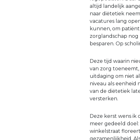
altijd landelijk aan
naar diëtetiek neemt
vacatures lang ope
kunnen, om patiënte
zorglandschap nog 
besparen. Op scholin
Deze tijd waarin n
van zorg toeneemt, 
uitdaging om niet al
niveau als eenheid
van de diëtetiek lat
versterken.
Deze kerst wens ik
meer gedeeld doel: e
winkelstraat floreer
gezamenlijkheid. A