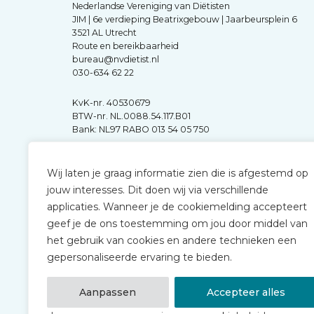
Nederlandse Vereniging van Diëtisten
JIM | 6e verdieping Beatrixgebouw | Jaarbeursplein 6
3521 AL Utrecht
Route en bereikbaarheid
bureau@nvdietist.nl
030-634 62 22
KvK-nr. 40530679
BTW-nr. NL.0088.54.117.B01
Bank: NL97 RABO 013 54 05 750
Wij laten je graag informatie zien die is afgestemd op
jouw interesses. Dit doen wij via verschillende
applicaties. Wanneer je de cookiemelding accepteert
geef je de ons toestemming om jou door middel van
het gebruik van cookies en andere technieken een
gepersonaliseerde ervaring te bieden.
Aanpassen
Accepteer alles