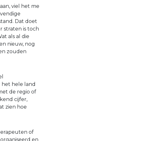
aan, viel het me
evendige
stand. Dat doet
 straten is toch
t als al die
een nieuw, nog
ten zouden
el
r het hele land
et de regio of
end cijfer,
at zien hoe
herapeuten of
eorganiseerd en