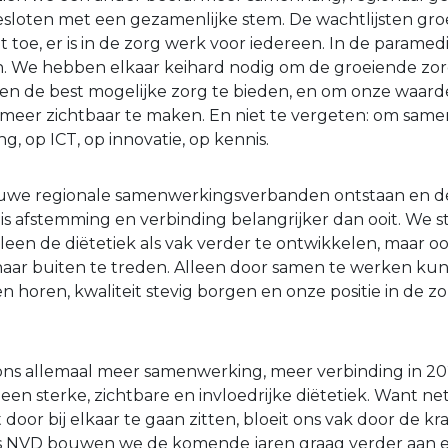
gesloten met een gezamenlijke stem. De wachtlijsten gro
 toe, er is in de zorg werk voor iedereen. In de paramed
n. We hebben elkaar keihard nodig om de groeiende zor
n de best mogelijke zorg te bieden, en om onze waarde
meer zichtbaar te maken. En niet te vergeten: om same
g, op ICT, op innovatie, op kennis.
ieuwe regionale samenwerkingsverbanden ontstaan en de
is afstemming en verbinding belangrijker dan ooit. We s
leen de diëtetiek als vak verder te ontwikkelen, maar oo
 naar buiten te treden. Alleen door samen te werken k
en horen, kwaliteit stevig borgen en onze positie in de z
 ons allemaal meer samenwerking, meer verbinding in 2
en sterke, zichtbare en invloedrijke diëtetiek. Want ne
t door bij elkaar te gaan zitten, bloeit ons vak door de kr
ls NVD bouwen we de komende jaren graag verder aan e