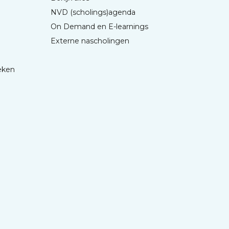
NVD (scholings)agenda
On Demand en E-learnings
Externe nascholingen
eken