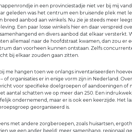
appenrondje in een provinciestadje niet ver bij mij vand
jaar geleden was het centrum een bruisende plek met l
n breed aanbod aan winkels. Nu zie je steeds meer leeg
eving. Een paar losse winkels hier en daar verspreid over
 samenhangend en divers aanbod dat elkaar versterkt. Wa
straten allemaal naar de hoofdstraat kwamen, dan zou er 
ntrum dan voorheen kunnen ontstaan. Zelfs concurren
dicht bij elkaar zouden gaan zitten.
 bij me hangen toen we onlangs inventariseerden hoeve
 of organisaties er in enige vorm zijn in Nederland. Ove
ericht voor specifieke doelgroepen of aandoeningen of m
Het aantal schatten we op meer dan 250. Een indrukwekk
ofelijk ondernemend, maar er is ook een keerzijde. Het la
roepsgroep georganiseerd is.
eens met andere zorgberoepen, zoals huisartsen, ergot
 zien we een ander beeld: meer samenhang, regionaal g