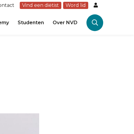
ontact
Vind een diëtist
Word lid
emy
Studenten
Over NVD