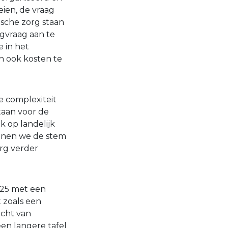
eien, de vraag
ische zorg staan
gvraag aan te
 in het
n ook kosten te
 complexiteit
taan voor de
k op landelijk
unnen we de stem
org verder
025 met een
t zoals een
acht van
en langere tafel