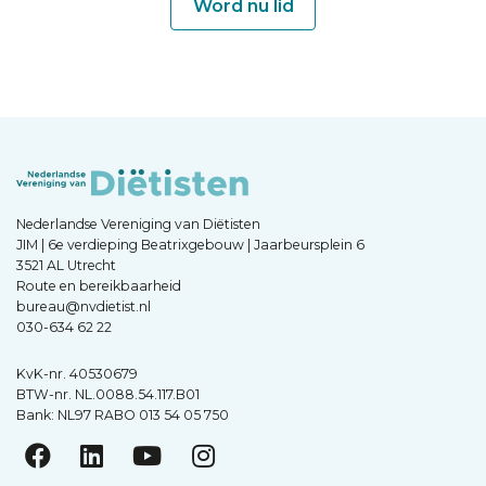
Word nu lid
Nederlandse Vereniging van Diëtisten
JIM | 6e verdieping Beatrixgebouw | Jaarbeursplein 6
3521 AL Utrecht
Route en bereikbaarheid
bureau@nvdietist.nl
030-634 62 22
KvK-nr. 40530679
BTW-nr. NL.0088.54.117.B01
Bank: NL97 RABO 013 54 05 750