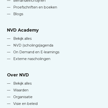
—
Behandelrichtlijnen
—
Proefschriften en boeken
—
Blogs
NVD Academy
—
Bekijk alles
—
NVD (scholings)agenda
—
On Demand en E-learnings
—
Externe nascholingen
Over NVD
—
Bekijk alles
—
Waarden
—
Organisatie
—
Visie en beleid