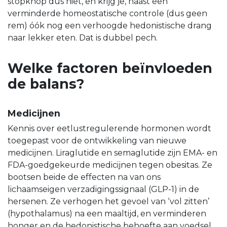
stopknop dus niet, en krijg je, naast een
verminderde homeostatische controle (dus geen
rem) óók nog een verhoogde hedonistische drang
naar lekker eten. Dat is dubbel pech.
Welke factoren beïnvloeden
de balans?
Medicijnen
Kennis over eetlustregulerende hormonen wordt
toegepast voor de ontwikkeling van nieuwe
medicijnen. Liraglutide en semaglutide zijn EMA- en
FDA-goedgekeurde medicijnen tegen obesitas. Ze
bootsen beide de effecten na van ons
lichaamseigen verzadigingssignaal (GLP-1) in de
hersenen. Ze verhogen het gevoel van ‘vol zitten’
(hypothalamus) na een maaltijd, en verminderen
honger en de hedonistische behoefte aan voedsel.