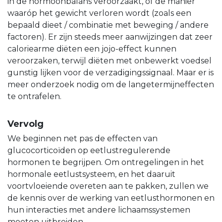
in de hormoonbalans veroorzaakt, of de manier
waaróp het gewicht verloren wordt (zoals een
bepaald dieet / combinatie met beweging / andere
factoren). Er zijn steeds meer aanwijzingen dat zeer
caloriearme diëten een jojo-effect kunnen
veroorzaken, terwijl diëten met onbewerkt voedsel
gunstig lijken voor de verzadigingssignaal. Maar er is
meer onderzoek nodig om de langetermijneffecten
te ontrafelen.
Vervolg
We beginnen net pas de effecten van
glucocorticoïden op eetlustregulerende
hormonen te begrijpen. Om ontregelingen in het
hormonale eetlustsysteem, en het daaruit
voortvloeiende overeten aan te pakken, zullen we
de kennis over de werking van eetlusthormonen en
hun interacties met andere lichaamssystemen
moeten uitbreiden.