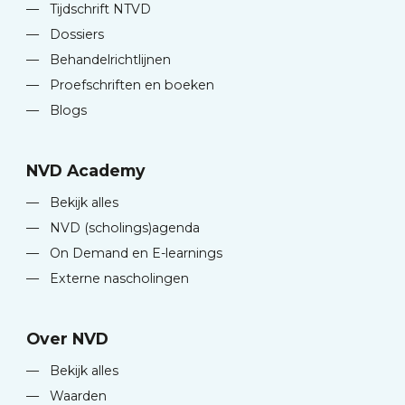
—
Tijdschrift NTVD
—
Dossiers
—
Behandelrichtlijnen
—
Proefschriften en boeken
—
Blogs
NVD Academy
—
Bekijk alles
—
NVD (scholings)agenda
—
On Demand en E-learnings
—
Externe nascholingen
Over NVD
—
Bekijk alles
—
Waarden