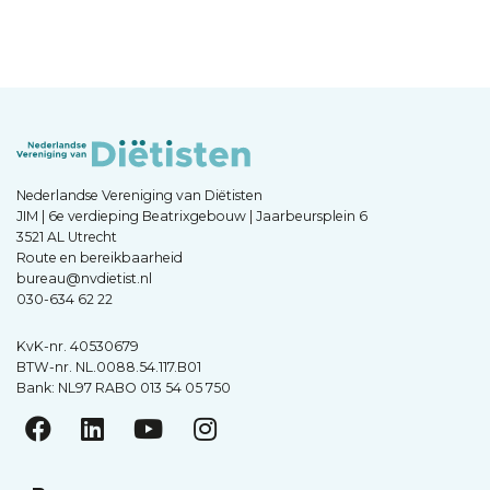
Nederlandse Vereniging van Diëtisten
JIM | 6e verdieping Beatrixgebouw | Jaarbeursplein 6
3521 AL Utrecht
Route en bereikbaarheid
bureau@nvdietist.nl
030-634 62 22
KvK-nr. 40530679
BTW-nr. NL.0088.54.117.B01
Bank: NL97 RABO 013 54 05 750