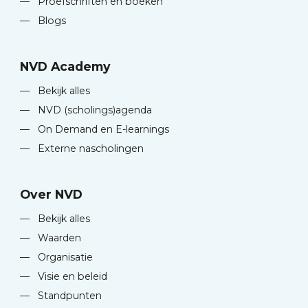
—
Proefschriften en boeken
—
Blogs
NVD Academy
—
Bekijk alles
—
NVD (scholings)agenda
—
On Demand en E-learnings
—
Externe nascholingen
Over NVD
—
Bekijk alles
—
Waarden
—
Organisatie
—
Visie en beleid
—
Standpunten