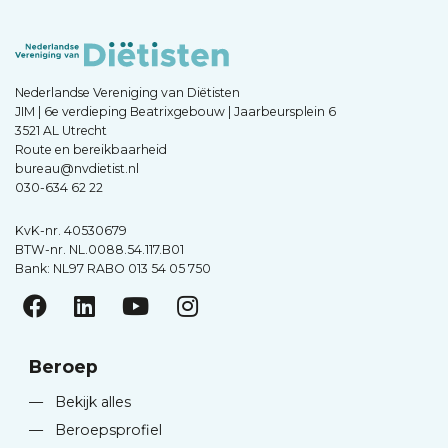
Nederlandse Vereniging van Diëtisten
JIM | 6e verdieping Beatrixgebouw | Jaarbeursplein 6
3521 AL Utrecht
Route en bereikbaarheid
bureau@nvdietist.nl
030-634 62 22
KvK-nr. 40530679
BTW-nr. NL.0088.54.117.B01
Bank: NL97 RABO 013 54 05 750
Beroep
—
Bekijk alles
—
Beroepsprofiel