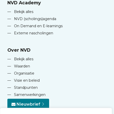
NVD Academy
—
Bekijk alles
—
NVD (scholings)agenda
—
On Demand en E-learnings
—
Externe nascholingen
Over NVD
—
Bekijk alles
—
Waarden
—
Organisatie
—
Visie en beleid
—
Standpunten
—
Samenwerkingen
Nieuwbrief