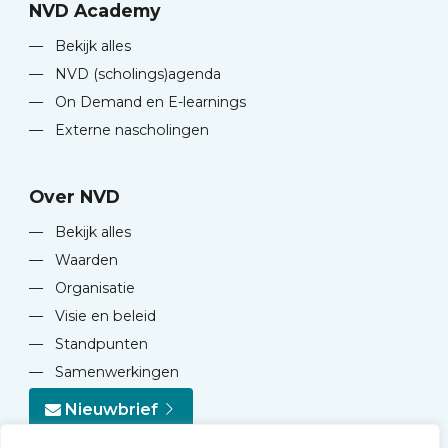
NVD Academy
—
Bekijk alles
—
NVD (scholings)agenda
—
On Demand en E-learnings
—
Externe nascholingen
Over NVD
—
Bekijk alles
—
Waarden
—
Organisatie
—
Visie en beleid
—
Standpunten
—
Samenwerkingen
Nieuwbrief