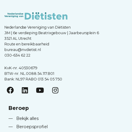
Nederlandse Vereniging van Diëtisten
JIM | 6e verdieping Beatrixgebouw | Jaarbeursplein 6
3521 AL Utrecht
Route en bereikbaarheid
bureau@nvdietist.nl
030-634 62 22
KvK-nr. 40530679
BTW-nr. NL.0088.54.117.B01
Bank: NL97 RABO 013 54 05 750
Beroep
—
Bekijk alles
—
Beroepsprofiel