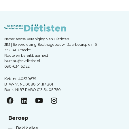
Nederlandse Vereniging van Diëtisten
JIM | 6e verdieping Beatrixgebouw | Jaarbeursplein 6
3521 AL Utrecht
Route en bereikbaarheid
bureau@nvdietist.nl
030-634 62 22
KvK-nr. 40530679
BTW-nr. NL.0088.54.117.B01
Bank: NL97 RABO 013 54 05 750
Beroep
—
Bekijk alles