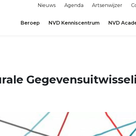
Nieuws
Agenda
Artsenwijzer
C
Beroep
NVD Kenniscentrum
NVD Acad
rale Gegevensuitwissel