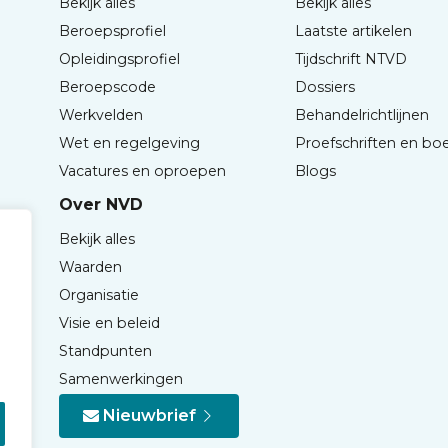
Bekijk alles
Bekijk alles
Beroepsprofiel
Laatste artikelen
Opleidingsprofiel
Tijdschrift NTVD
Beroepscode
Dossiers
Werkvelden
Behandelrichtlijnen
Wet en regelgeving
Proefschriften en bo
Vacatures en oproepen
Blogs
Over NVD
Bekijk alles
Waarden
Organisatie
Visie en beleid
Standpunten
Samenwerkingen
Nieuwbrief