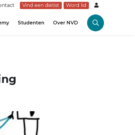
ontact
Vind een diëtist
Word lid
emy
Studenten
Over NVD
ing