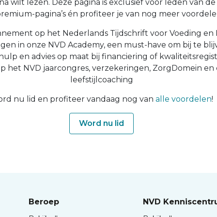
a wilt lezen. Deze pagina is exclusief voor leden van de N
 premium-pagina’s én profiteer je van nog meer voordelen
nnement op het Nederlands Tijdschrift voor Voeding en 
ingen in onze NVD Academy, een must-have om bij te blijv
 hulp en advies op maat bij financiering of kwaliteitsregist
op het NVD jaarcongres, verzekeringen, ZorgDomein en
leefstijlcoaching
rd nu lid en profiteer vandaag nog van
alle voordelen
!
Word nu lid
Beroep
NVD Kenniscent