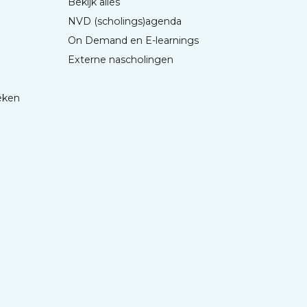
Bekijk alles
NVD (scholings)agenda
On Demand en E-learnings
Externe nascholingen
eken