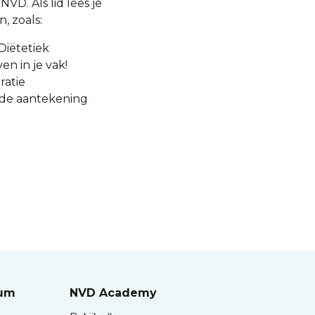
VD. Als lid lees je
, zoals:
Diëtetiek
en in je vak!
ratie
 de aantekening
rum
NVD Academy