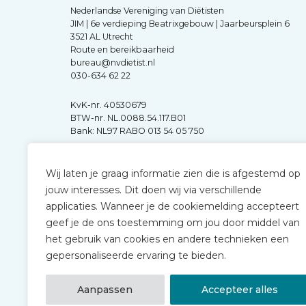
Nederlandse Vereniging van Diëtisten
JIM | 6e verdieping Beatrixgebouw | Jaarbeursplein 6
3521 AL Utrecht
Route en bereikbaarheid
bureau@nvdietist.nl
030-634 62 22
KvK-nr. 40530679
BTW-nr. NL.0088.54.117.B01
Bank: NL97 RABO 013 54 05 750
Wij laten je graag informatie zien die is afgestemd op
jouw interesses. Dit doen wij via verschillende
applicaties. Wanneer je de cookiemelding accepteert
geef je de ons toestemming om jou door middel van
het gebruik van cookies en andere technieken een
gepersonaliseerde ervaring te bieden.
Aanpassen
Accepteer alles