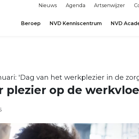
Nieuws
Agenda
Artsenwijzer
C
Beroep
NVD Kenniscentrum
NVD Acad
uari: 'Dag van het werkplezier in de zorg
r plezier op de werkvloe
5