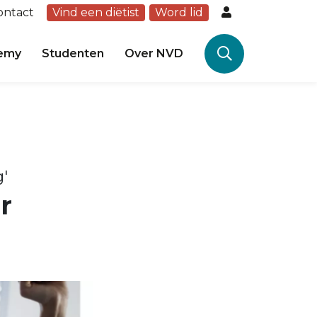
ontact
Vind een diëtist
Word lid
emy
Studenten
Over NVD
'
r