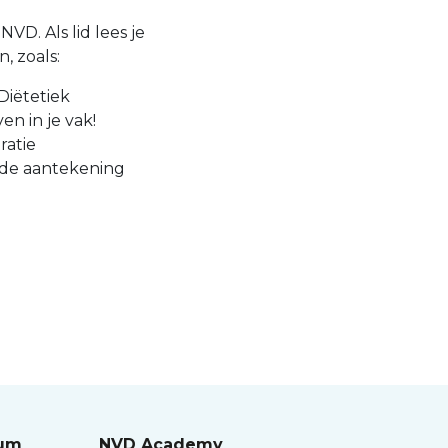
VD. Als lid lees je
, zoals:
Diëtetiek
en in je vak!
ratie
 de aantekening
rum
NVD Academy