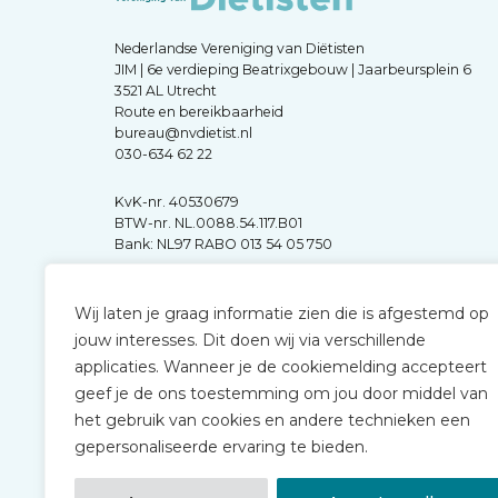
Nederlandse Vereniging van Diëtisten
JIM | 6e verdieping Beatrixgebouw | Jaarbeursplein 6
3521 AL Utrecht
Route en bereikbaarheid
bureau@nvdietist.nl
030-634 62 22
KvK-nr. 40530679
BTW-nr. NL.0088.54.117.B01
Bank: NL97 RABO 013 54 05 750
Wij laten je graag informatie zien die is afgestemd op
jouw interesses. Dit doen wij via verschillende
applicaties. Wanneer je de cookiemelding accepteert
geef je de ons toestemming om jou door middel van
het gebruik van cookies en andere technieken een
gepersonaliseerde ervaring te bieden.