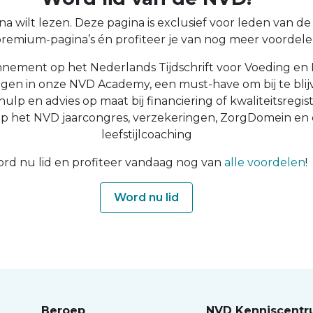
a wilt lezen. Deze pagina is exclusief voor leden van de N
 premium-pagina’s én profiteer je van nog meer voordelen
nnement op het Nederlands Tijdschrift voor Voeding en 
ingen in onze NVD Academy, een must-have om bij te blijv
 hulp en advies op maat bij financiering of kwaliteitsregist
op het NVD jaarcongres, verzekeringen, ZorgDomein en
leefstijlcoaching
rd nu lid en profiteer vandaag nog van
alle voordelen
!
Word nu lid
Beroep
NVD Kenniscent