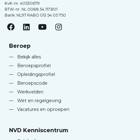
KvK-nr. 40530679
BTW-nr. NL.0088.54.117.B01
Bank: NL97 RABO 013 54 05 750
Beroep
—
Bekijk alles
—
Beroepsprofiel
—
Opleidingsprofiel
—
Beroepscode
—
Werkvelden
—
Wet en regelgeving
—
Vacatures en oproepen
NVD Kenniscentrum