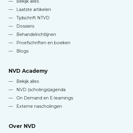
—
Bekijk alles
—
Laatste artikelen
—
Tijdschrift NTVD
—
Dossiers
—
Behandelrichtlijnen
—
Proefschriften en boeken
—
Blogs
NVD Academy
—
Bekijk alles
—
NVD (scholings)agenda
—
On Demand en E-learnings
—
Externe nascholingen
Over NVD