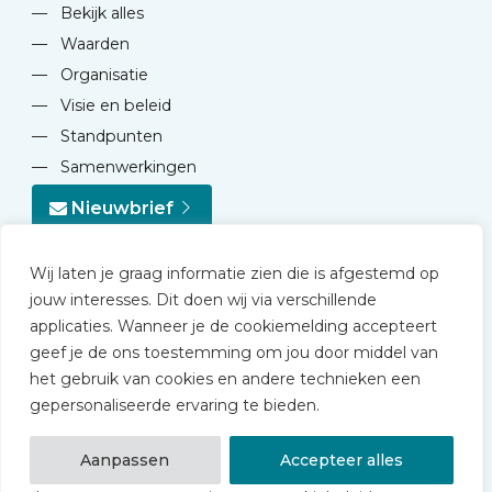
—
Bekijk alles
—
Waarden
—
Organisatie
—
Visie en beleid
—
Standpunten
—
Samenwerkingen
Nieuwbrief
Wij laten je graag informatie zien die is afgestemd op
jouw interesses. Dit doen wij via verschillende
applicaties. Wanneer je de cookiemelding accepteert
geef je de ons toestemming om jou door middel van
© 2026 NVD
het gebruik van cookies en andere technieken een
Privacy statement
gepersonaliseerde ervaring te bieden.
Disclaimer
Algemene voorwaarden NVD Academy
Aanpassen
Accepteer alles