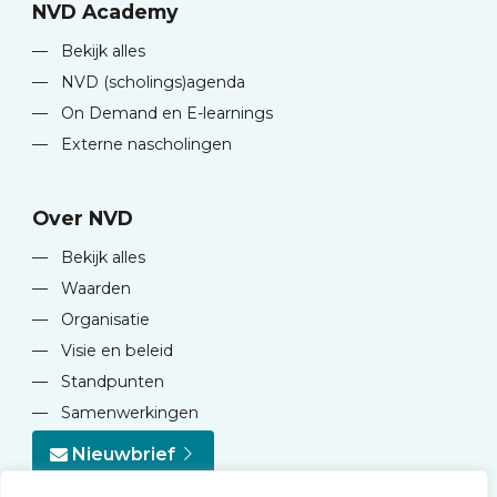
NVD Academy
—
Bekijk alles
—
NVD (scholings)agenda
—
On Demand en E-learnings
—
Externe nascholingen
Over NVD
—
Bekijk alles
—
Waarden
—
Organisatie
—
Visie en beleid
—
Standpunten
—
Samenwerkingen
Nieuwbrief