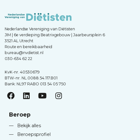
Nederlandse Vereniging van Diëtisten
JIM | 6e verdieping Beatrixgebouw | Jaarbeursplein 6
3521 AL Utrecht
Route en bereikbaarheid
bureau@nvdietist.nl
030-634 62 22
KvK-nr. 40530679
BTW-nr. NL.0088.54.117.B01
Bank: NL97 RABO 013 54 05 750
Beroep
—
Bekijk alles
—
Beroepsprofiel