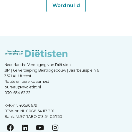
Word nu lid
Nederlandse Vereniging van Diëtisten
JIM | 6e verdieping Beatrixgebouw | Jaarbeursplein 6
3521 AL Utrecht
Route en bereikbaarheid
bureau@nvdietist.nl
030-634 62 22
KvK-nr. 40530679
BTW-nr. NL.0088.54.117.B01
Bank: NL97 RABO 013 54 05 750