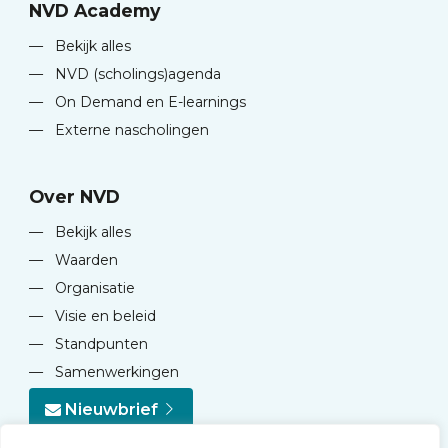
NVD Academy
—
Bekijk alles
—
NVD (scholings)agenda
—
On Demand en E-learnings
—
Externe nascholingen
Over NVD
—
Bekijk alles
—
Waarden
—
Organisatie
—
Visie en beleid
—
Standpunten
—
Samenwerkingen
Nieuwbrief