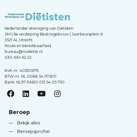
Nederlandse Vereniging van Diëtisten
JIM | 6e verdieping Beatrixgebouw | Jaarbeursplein 6
3521 AL Utrecht
Route en bereikbaarheid
bureau@nvdietist.nl
030-634 62 22
KvK-nr. 40530679
BTW-nr. NL.0088.54.117.B01
Bank: NL97 RABO 013 54 05 750
Beroep
—
Bekijk alles
—
Beroepsprofiel