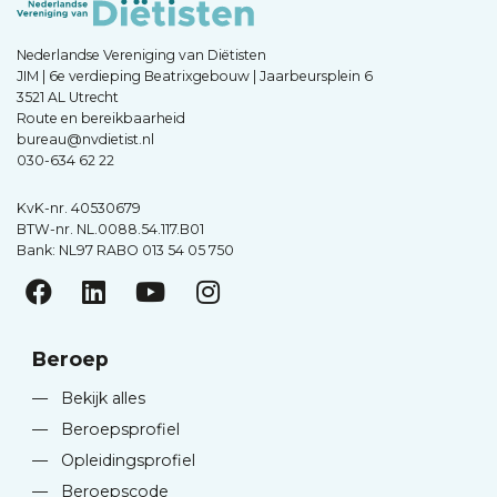
Nederlandse Vereniging van Diëtisten
JIM | 6e verdieping Beatrixgebouw | Jaarbeursplein 6
3521 AL Utrecht
Route en bereikbaarheid
bureau@nvdietist.nl
030-634 62 22
KvK-nr. 40530679
BTW-nr. NL.0088.54.117.B01
Bank: NL97 RABO 013 54 05 750
Beroep
—
Bekijk alles
—
Beroepsprofiel
—
Opleidingsprofiel
—
Beroepscode