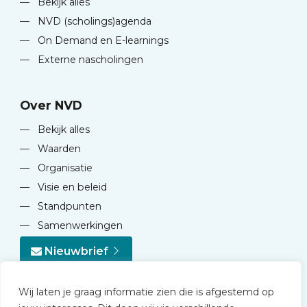
—
Bekijk alles
—
NVD (scholings)agenda
—
On Demand en E-learnings
—
Externe nascholingen
Over NVD
—
Bekijk alles
—
Waarden
—
Organisatie
—
Visie en beleid
—
Standpunten
—
Samenwerkingen
Nieuwbrief
Wij laten je graag informatie zien die is afgestemd op