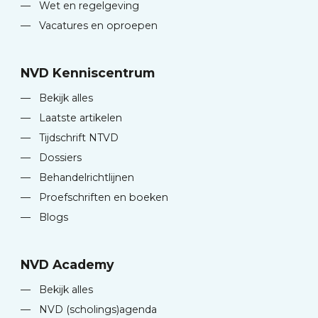
—
Wet en regelgeving
—
Vacatures en oproepen
NVD Kenniscentrum
—
Bekijk alles
—
Laatste artikelen
—
Tijdschrift NTVD
—
Dossiers
—
Behandelrichtlijnen
—
Proefschriften en boeken
—
Blogs
NVD Academy
—
Bekijk alles
—
NVD (scholings)agenda