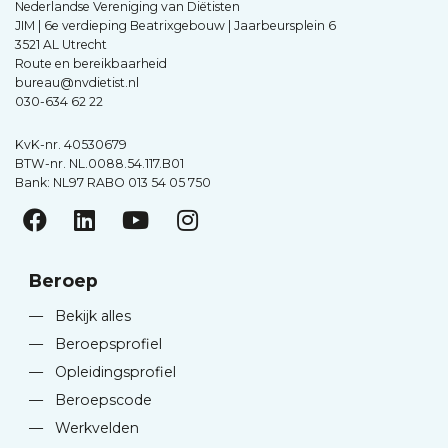
Nederlandse Vereniging van Diëtisten
JIM | 6e verdieping Beatrixgebouw | Jaarbeursplein 6
3521 AL Utrecht
Route en bereikbaarheid
bureau@nvdietist.nl
030-634 62 22
KvK-nr. 40530679
BTW-nr. NL.0088.54.117.B01
Bank: NL97 RABO 013 54 05 750
Beroep
—
Bekijk alles
—
Beroepsprofiel
—
Opleidingsprofiel
—
Beroepscode
—
Werkvelden