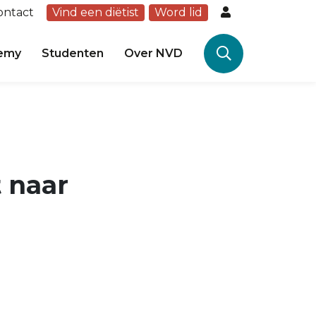
ontact
Vind een diëtist
Word lid
emy
Studenten
Over NVD
 naar