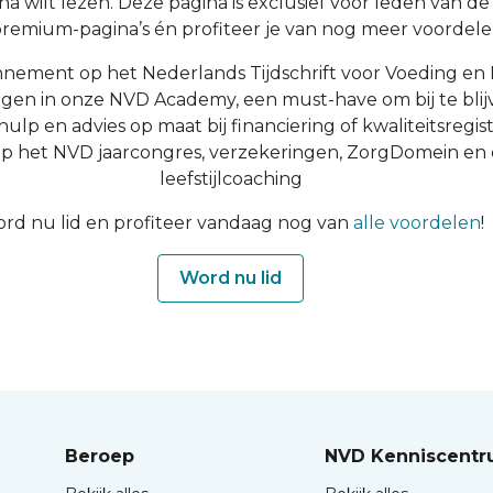
a wilt lezen. Deze pagina is exclusief voor leden van de N
 premium-pagina’s én profiteer je van nog meer voordelen
nnement op het Nederlands Tijdschrift voor Voeding en 
ingen in onze NVD Academy, een must-have om bij te blijv
 hulp en advies op maat bij financiering of kwaliteitsregist
op het NVD jaarcongres, verzekeringen, ZorgDomein en
leefstijlcoaching
rd nu lid en profiteer vandaag nog van
alle voordelen
!
Word nu lid
Beroep
NVD Kenniscent