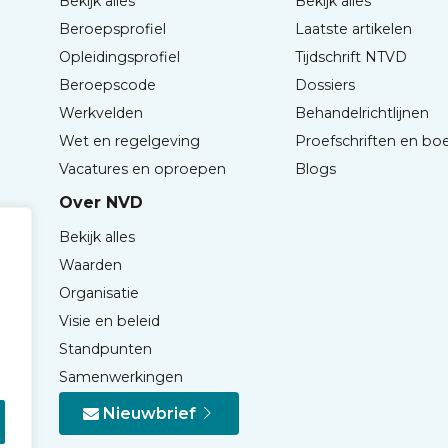
Bekijk alles
Bekijk alles
Beroepsprofiel
Laatste artikelen
Opleidingsprofiel
Tijdschrift NTVD
Beroepscode
Dossiers
Werkvelden
Behandelrichtlijnen
Wet en regelgeving
Proefschriften en bo
Vacatures en oproepen
Blogs
Over NVD
Bekijk alles
Waarden
Organisatie
Visie en beleid
Standpunten
Samenwerkingen
Nieuwbrief