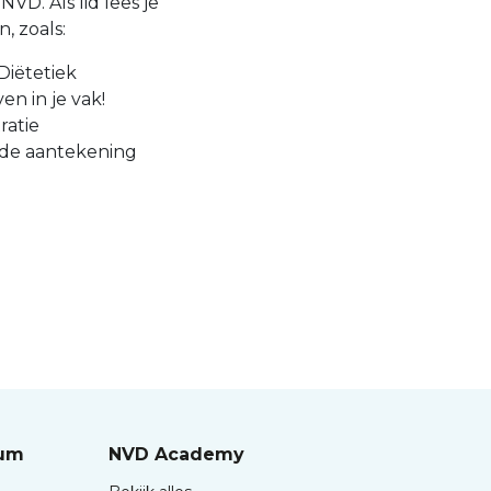
VD. Als lid lees je
, zoals:
Diëtetiek
en in je vak!
ratie
 de aantekening
rum
NVD Academy