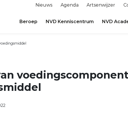
Nieuws
Agenda
Artsenwijzer
C
Beroep
NVD Kenniscentrum
NVD Acad
voedingsmiddel
an voedingscomponent
smiddel
022