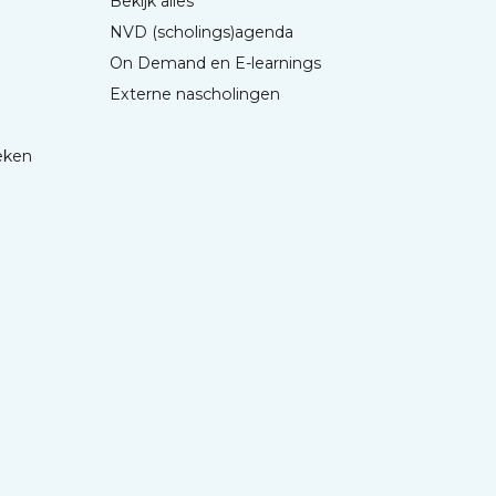
Bekijk alles
NVD (scholings)agenda
On Demand en E-learnings
Externe nascholingen
eken