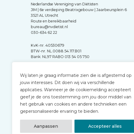
Nederlandse Vereniging van Diëtisten
JIM | 6e verdieping Beatrixgebouw | Jaarbeursplein 6
3521 AL Utrecht
Route en bereikbaarheid
bureau@nvdietist.nl
030-634 62 22
KvK-nr. 40530679
BTW-nr. NL.0088.54.117.B01
Bank: NL97 RABO 013 54 05 750
Wij laten je graag informatie zien die is afgestemd op
jouw interesses. Dit doen wij via verschillende
applicaties. Wanneer je de cookiemelding accepteert
geef je de ons toestemming om jou door middel van
het gebruik van cookies en andere technieken een
gepersonaliseerde ervaring te bieden.
Aanpassen
Accepteer alles