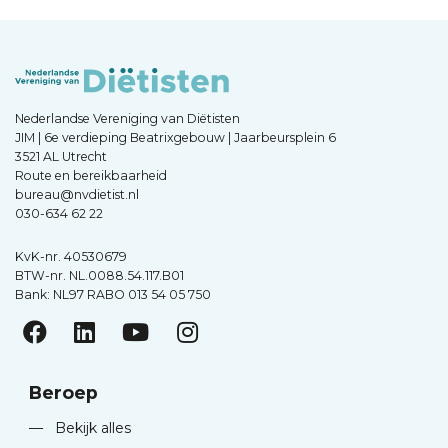
Nederlandse Vereniging van Diëtisten
JIM | 6e verdieping Beatrixgebouw | Jaarbeursplein 6
3521 AL Utrecht
Route en bereikbaarheid
bureau@nvdietist.nl
030-634 62 22
KvK-nr. 40530679
BTW-nr. NL.0088.54.117.B01
Bank: NL97 RABO 013 54 05 750
Beroep
—
Bekijk alles