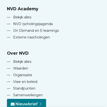
NVD Academy
—
Bekijk alles
—
NVD (scholings)agenda
—
On Demand en E-learnings
—
Externe nascholingen
Over NVD
—
Bekijk alles
—
Waarden
—
Organisatie
—
Visie en beleid
—
Standpunten
—
Samenwerkingen
Nieuwbrief