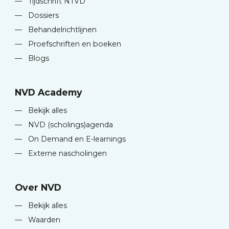
—
Tijdschrift NTVD
—
Dossiers
—
Behandelrichtlijnen
—
Proefschriften en boeken
—
Blogs
NVD Academy
—
Bekijk alles
—
NVD (scholings)agenda
—
On Demand en E-learnings
—
Externe nascholingen
Over NVD
—
Bekijk alles
—
Waarden