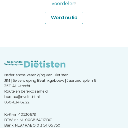
voordelen
!
Word nu lid
Nederlandse Vereniging van Diëtisten
JIM | 6e verdieping Beatrixgebouw | Jaarbeursplein 6
3521 AL Utrecht
Route en bereikbaarheid
bureau@nvdietist.nl
030-634 62 22
KvK-nr. 40530679
BTW-nr. NL.0088.54.117.B01
Bank: NL97 RABO 013 54 05 750