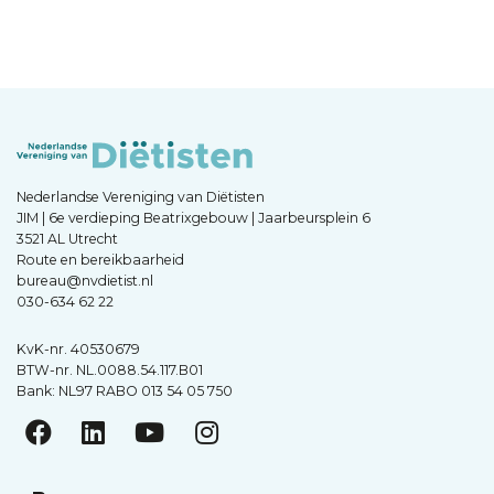
Nederlandse Vereniging van Diëtisten
JIM | 6e verdieping Beatrixgebouw | Jaarbeursplein 6
3521 AL Utrecht
Route en bereikbaarheid
bureau@nvdietist.nl
030-634 62 22
KvK-nr. 40530679
BTW-nr. NL.0088.54.117.B01
Bank: NL97 RABO 013 54 05 750