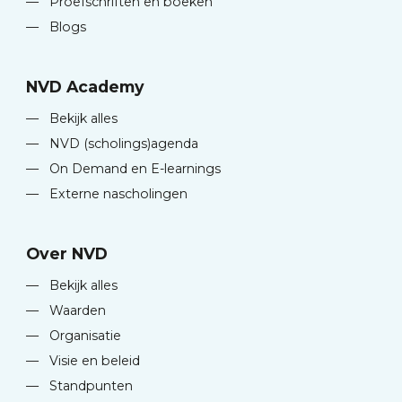
—
Proefschriften en boeken
—
Blogs
NVD Academy
—
Bekijk alles
—
NVD (scholings)agenda
—
On Demand en E-learnings
—
Externe nascholingen
Over NVD
—
Bekijk alles
—
Waarden
—
Organisatie
—
Visie en beleid
—
Standpunten