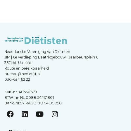
Nederlandse Vereniging van Diëtisten
JIM | 6e verdieping Beatrixgebouw | Jaarbeursplein 6
3521 AL Utrecht
Route en bereikbaarheid
bureau@nvdietist.nl
030-634 62 22
KvK-nr. 40530679
BTW-nr. NL.0088.54.117.B01
Bank: NL97 RABO 013 54 05 750