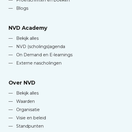
—
Proefschriften en boeken
—
Blogs
NVD Academy
—
Bekijk alles
—
NVD (scholings)agenda
—
On Demand en E-learnings
—
Externe nascholingen
Over NVD
—
Bekijk alles
—
Waarden
—
Organisatie
—
Visie en beleid
—
Standpunten