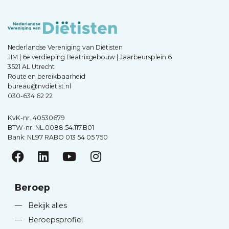
Nederlandse Vereniging van Diëtisten
JIM | 6e verdieping Beatrixgebouw | Jaarbeursplein 6
3521 AL Utrecht
Route en bereikbaarheid
bureau@nvdietist.nl
030-634 62 22
KvK-nr. 40530679
BTW-nr. NL.0088.54.117.B01
Bank: NL97 RABO 013 54 05 750
Beroep
—
Bekijk alles
—
Beroepsprofiel