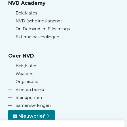
NVD Academy
—
Bekijk alles
—
NVD (scholings)agenda
—
On Demand en E-learnings
—
Externe nascholingen
Over NVD
—
Bekijk alles
—
Waarden
—
Organisatie
—
Visie en beleid
—
Standpunten
—
Samenwerkingen
Nieuwbrief