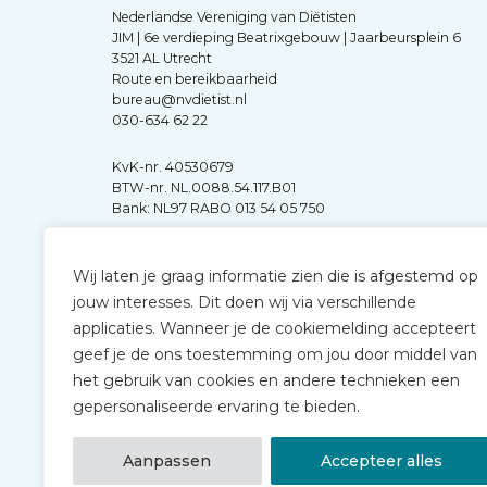
Nederlandse Vereniging van Diëtisten
JIM | 6e verdieping Beatrixgebouw | Jaarbeursplein 6
3521 AL Utrecht
Route en bereikbaarheid
bureau@nvdietist.nl
030-634 62 22
KvK-nr. 40530679
BTW-nr. NL.0088.54.117.B01
Bank: NL97 RABO 013 54 05 750
Wij laten je graag informatie zien die is afgestemd op
jouw interesses. Dit doen wij via verschillende
applicaties. Wanneer je de cookiemelding accepteert
geef je de ons toestemming om jou door middel van
het gebruik van cookies en andere technieken een
gepersonaliseerde ervaring te bieden.
Aanpassen
Accepteer alles