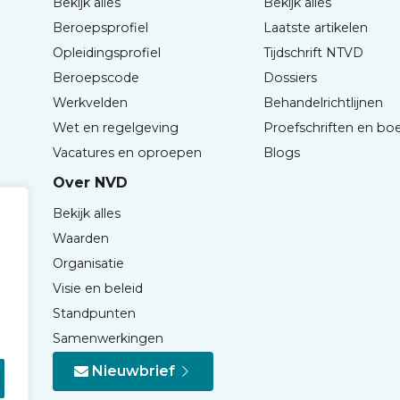
Bekijk alles
Bekijk alles
Beroepsprofiel
Laatste artikelen
Opleidingsprofiel
Tijdschrift NTVD
Beroepscode
Dossiers
Werkvelden
Behandelrichtlijnen
Wet en regelgeving
Proefschriften en bo
Vacatures en oproepen
Blogs
Over NVD
Bekijk alles
Waarden
Organisatie
Visie en beleid
Standpunten
Samenwerkingen
Nieuwbrief