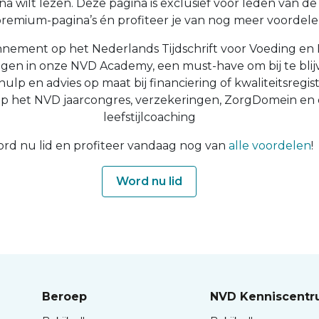
a wilt lezen. Deze pagina is exclusief voor leden van de N
 premium-pagina’s én profiteer je van nog meer voordelen
nnement op het Nederlands Tijdschrift voor Voeding en 
ingen in onze NVD Academy, een must-have om bij te blijv
 hulp en advies op maat bij financiering of kwaliteitsregist
op het NVD jaarcongres, verzekeringen, ZorgDomein en
leefstijlcoaching
rd nu lid en profiteer vandaag nog van
alle voordelen
!
Word nu lid
Beroep
NVD Kenniscent