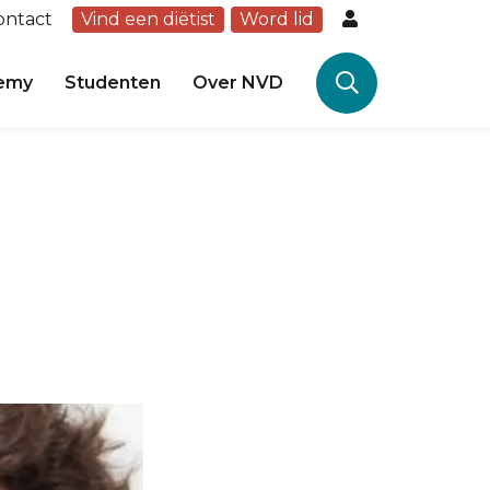
ontact
Vind een diëtist
Word lid
emy
Studenten
Over NVD