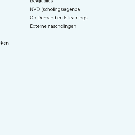
Bekijk alles
NVD (scholings)agenda
On Demand en E-learnings
Externe nascholingen
eken