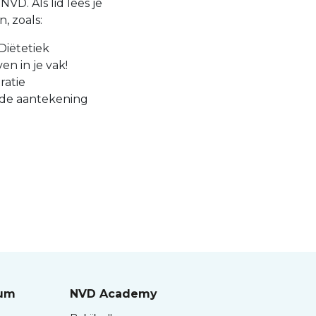
VD. Als lid lees je
, zoals:
Diëtetiek
en in je vak!
ratie
 de aantekening
rum
NVD Academy