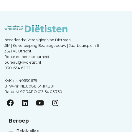
Nederlandse Vereniging van Diëtisten
JIM | 6e verdieping Beatrixgebouw | Jaarbeursplein 6
3521 AL Utrecht
Route en bereikbaarheid
bureau@nvdietist.nl
030-634 62 22
KvK-nr. 40530679
BTW-nr. NL.0088.54.117.B01
Bank: NL97 RABO 013 54 05 750
Beroep
—
Bekijk alles